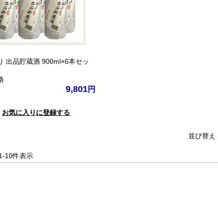
 出品貯蔵酒 900ml×6本セッ
格
9,801
お気に入りに登録する
並び替え
1
-
10
件表示