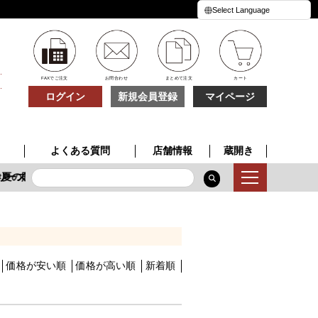
FAXでご注文
お問合わせ
まとめて注文
カート
ログイン
新規会員登録
マイページ
よくある質問
店舗情報
蔵開き
リーズ
夏の贈り物
季節限定酒
特別な一本
夏の贈り物
価格が安い順
価格が高い順
新着順