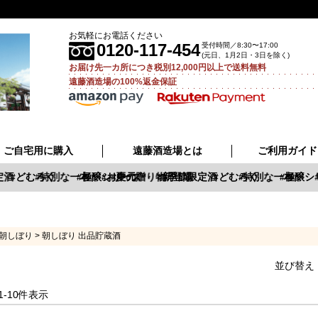
お気軽にお電話ください
0120-117-454
受付時間／8:30〜17:00
(元日、1月2日・3日を除く)
お届け先一カ所につき税別12,000円以上で送料無料
遠藤酒造場の100%返金保証
ご自宅用に購入
遠藤酒造場とは
ご利用ガイド
酒
どむろく
特別な一本
極醸シリーズ
お中元
夏の贈り物
新登場
季節限定酒
どむろく
特別な一本
極醸シ
朝しぼり
朝しぼり 出品貯蔵酒
並び替え
1
-
10
件表示