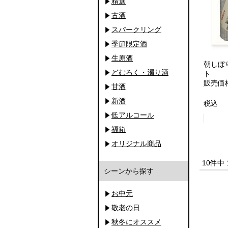
精選
古酒
スパークリング
季節限定酒
生原酒
朝しぼり
どむろく・濁り酒
ト
販売価
甘酒
新酒
税込
低アルコール
福箱
オリジナル商品
10
件中
シーンから探す
お中元
敬老の日
秋冬にオススメ