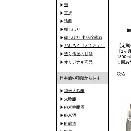
彗
直虎
遠藤
朝しぼり
朝しぼり 出品貯蔵酒
【定期
どむろく（どぶろく）
【1ヶ
造り酒屋の甘酒
1800m
オリジナル商品
１回あ
税込
日本酒の種類から探す
純米大吟醸
大吟醸
純米吟醸酒
純米酒
吟醸酒