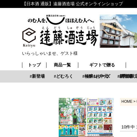
【日本酒 通販】遠藤酒造場 公式オンラインショップ
いらっしゃいませ、ゲスト様
トップ
商品一覧
ギフトで贈る
お中元
新登場
どむろく
極醸シリーズ
お中元
新登場
季節限定
HOME
10
件中