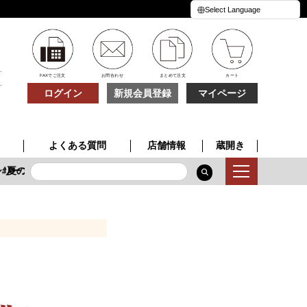
FAXでご注文
お問合わせ
まとめて注文
カート
ログイン
新規会員登録
マイページ
よくある質問
店舗情報
蔵開き
リーズ
夏の贈り物
季節限定酒
特別な一本
夏の贈り物