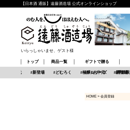
【日本酒 通販】遠藤酒造場 公式オンラインショップ
いらっしゃいませ、ゲスト様
トップ
商品一覧
ギフトで贈る
お中元
新登場
どむろく
極醸シリーズ
お中元
新登場
季節限
HOME
会員登録