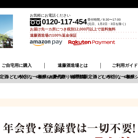
お気軽にお電話ください
0120-117-454
受付時間／8:30〜17:00
(元日、1月2日・3日を除く)
お届け先一カ所につき税別12,000円以上で送料無料
遠藤酒造場の100%返金保証
ご自宅用に購入
遠藤酒造場とは
ご利用ガイド
定酒
どむろく
特別な一本
極醸シリーズ
お中元
夏の贈り物
新登場
季節限定酒
どむろく
特別な一本
極醸シ