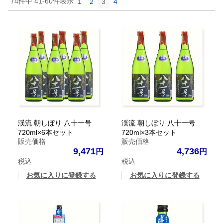
74
件中
41
-
60
件表示
1
2
3
4
渓流 朝しぼり 八十一号
渓流 朝しぼり 八十一号
720ml×6本セット
720ml×3本セット
販売価格
販売価格
9,471
4,736
税込
税込
お気に入りに登録する
お気に入りに登録する