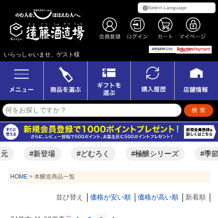
いらっしゃいませ、ゲスト様
#新登場
#どむろく
#極醸シリーズ
#季節限
HOME
本醸造商品一覧
並び替え
価格が安い順
価格が高い順
新着順