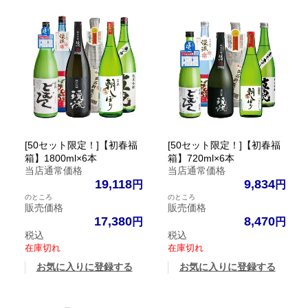
[50セット限定！]【初春福
[50セット限定！]【初春福
箱】1800ml×6本
箱】720ml×6本
当店通常価格
当店通常価格
19,118
9,834
のところ
のところ
販売価格
販売価格
17,380
8,470
税込
税込
在庫切れ
在庫切れ
お気に入りに登録する
お気に入りに登録する