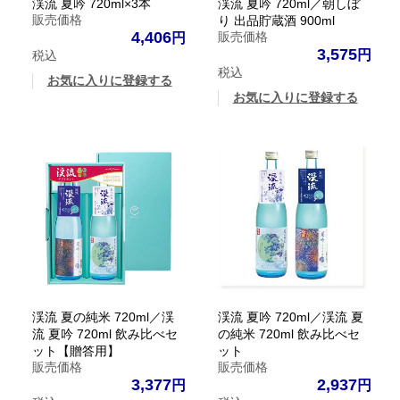
渓流 夏吟 720ml×3本
渓流 夏吟 720ml／朝しぼ
販売価格
り 出品貯蔵酒 900ml
4,406
販売価格
3,575
税込
税込
お気に入りに登録する
お気に入りに登録する
渓流 夏の純米 720ml／渓
渓流 夏吟 720ml／渓流 夏
流 夏吟 720ml 飲み比べセ
の純米 720ml 飲み比べセ
ット【贈答用】
ット
販売価格
販売価格
3,377
2,937