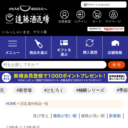
いらっしゃいませ、ゲスト様
#新登場
#どむろく
#極醸シリーズ
#季節
HOME
渓流 夏吟商品一覧
並び替え
価格が安い順
価格が高い順
新着順
13
件中
1
-
13
件表示