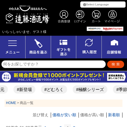
いらっしゃいませ、ゲスト様
#新登場
#どむろく
#極醸シリーズ
#季節限
HOME
商品一覧
並び替え
価格が安い順
価格が高い順
新着順