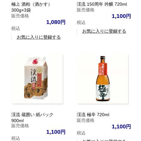
極上 酒粕（酒かす）
渓流 150周年 吟醸 720ml
販売価格
300g×3袋
1,100
販売価格
1,080
税込
税込
お気に入りに登録する
お気に入りに登録する
渓流 蔵囲い 紙パック
渓流 極辛 720ml
販売価格
900ml
販売価格
1,100
1,100
税込
税込