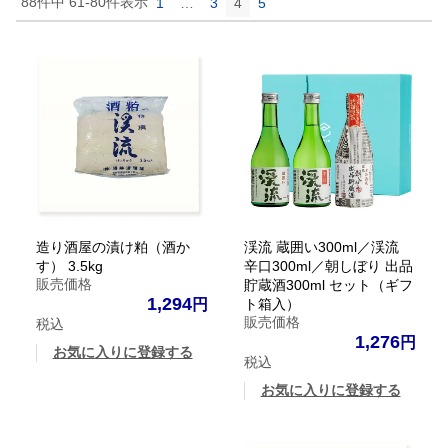
88
件中
61
-
80
件表示
1
…
3
4
5
造り酒屋の漬け粕（酒か
渓流 蔵囲い300ml／渓流
す） 3.5kg
辛口300ml／朝しぼり 出品
販売価格
貯蔵酒300ml セット（ギフ
1,294
ト箱入）
販売価格
税込
1,276
お気に入りに登録する
税込
お気に入りに登録する