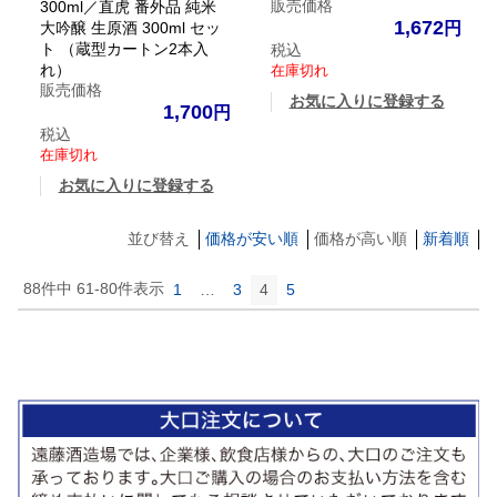
販売価格
300ml／直虎 番外品 純米
1,672
大吟醸 生原酒 300ml セッ
ト （蔵型カートン2本入
税込
れ）
在庫切れ
販売価格
お気に入りに登録する
1,700
税込
在庫切れ
お気に入りに登録する
並び替え
価格が安い順
価格が高い順
新着順
88
件中
61
-
80
件表示
1
…
3
4
5