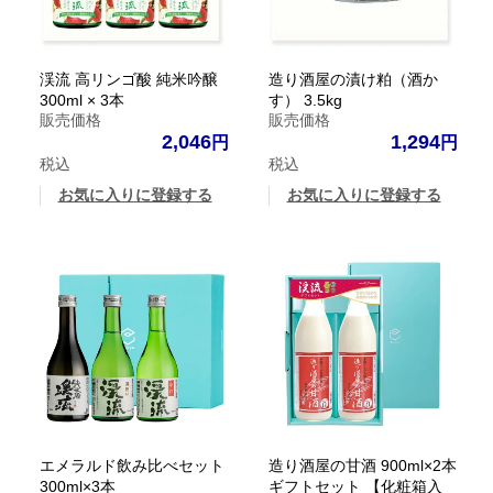
渓流 高リンゴ酸 純米吟醸
造り酒屋の漬け粕（酒か
300ml × 3本
す） 3.5kg
販売価格
販売価格
2,046
1,294
税込
税込
お気に入りに登録する
お気に入りに登録する
エメラルド飲み比べセット
造り酒屋の甘酒 900ml×2本
300ml×3本
ギフトセット 【化粧箱入