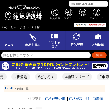
いらっしゃいませ、ゲスト様
#新登場
#どむろく
#極醸シリーズ
#季節
HOME
商品一覧
並び替え
価格が安い順
価格が高い順
新着順