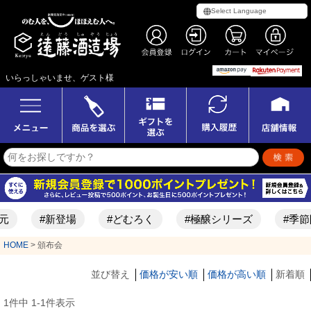
いらっしゃいませ、ゲスト様
元
#新登場
#どむろく
#極醸シリーズ
#季節
HOME
頒布会
並び替え
価格が安い順
価格が高い順
新着順
1
件中
1
-
1
件表示