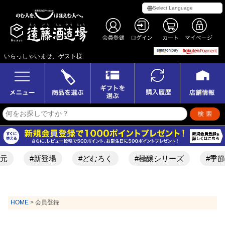
いらっしゃいませ、ゲスト様
#新登場
#どむろく
#極醸シリーズ
#季節限
HOME
会員登録