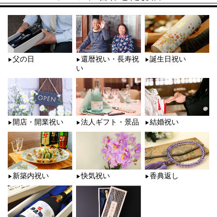
父の日
還暦祝い・長寿祝
誕生日祝い
い
開店・開業祝い
法人ギフト・景品
結婚祝い
新築内祝い
快気祝い
香典返し