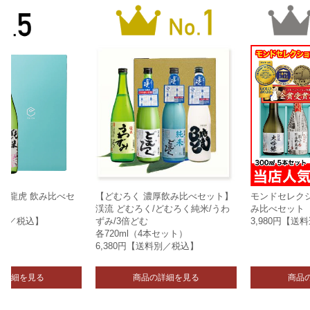
醸 龍虎 飲み比べセ
【どむろく 濃厚飲み比べセット】
モンドセレク
本
渓流 どむろく/どむろく純米/うわ
み比べセット
料込／税込】
ずみ/3倍どむ
3,980円【送
各720ml（4本セット）
6,380円【送料別／税込】
の詳細を見る
商品の詳細を見る
商品