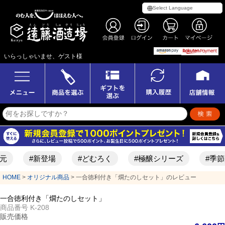
いらっしゃいませ、ゲスト様
元
#新登場
#どむろく
#極醸シリーズ
#季節
HOME
オリジナル商品
一合徳利付き「燗たのしセット」のレビュー
一合徳利付き「燗たのしセット」
商品番号
K-208
販売価格