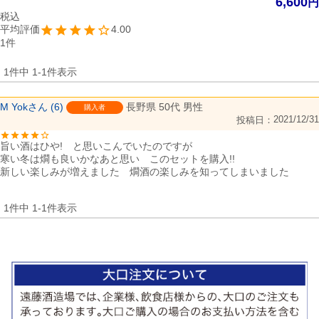
6,600
税込
4.00
1
1
件中
1
-
1
件表示
M Yok
6
長野県
50代
男性
購入者
2021/12/31
投稿日
旨い酒はひや!　と思いこんでいたのですが

寒い冬は燗も良いかなあと思い　このセットを購入!!

新しい楽しみが増えました　燗酒の楽しみを知ってしまいました
1
件中
1
-
1
件表示