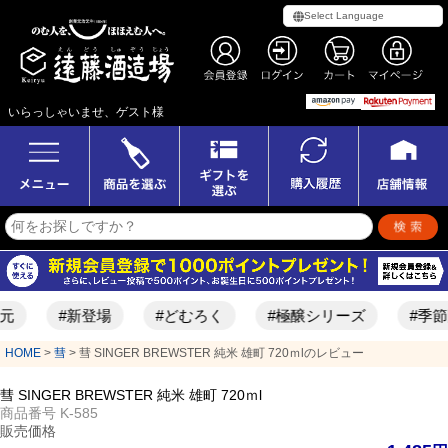
いらっしゃいませ、ゲスト様
元
#新登場
#どむろく
#極醸シリーズ
#季節
HOME
彗
彗 SINGER BREWSTER 純米 雄町 720ｍlのレビュー
彗 SINGER BREWSTER 純米 雄町 720ｍl
商品番号
K-585
販売価格