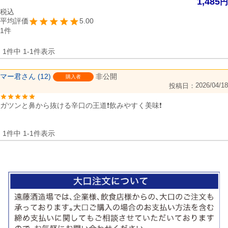
1,485
税込
5.00
1
1
件中
1
-
1
件表示
マー君
12
非公開
購入者
2026/04/18
投稿日
ガツンと鼻から抜ける辛口の王道❗飲みやすく美味❗
1
件中
1
-
1
件表示