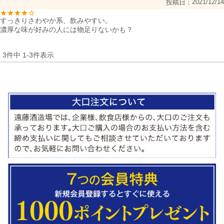
2021/12/14
投稿日
すっきりさわやか系、飲みやすい。

濃厚な味が好みの人には物足りないかも？
3
件中
1
-
3
件表示