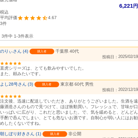
6,221
税込
4.67
3
3
件中
1
-
3
件表示
のりぃ
4
千葉県
40代
購入者
2025/02/19
投稿日
直虎シリーズは、とても飲みやすいでした。

よし28号
3
東京都
60代
男性
購入者
2022/12/19
投稿日
注文後、迅速に配送していただき、ありがとうございました。生酒を遠
藤酒造さんのもので見つけて、ほぼ衝動買い。フレッシュで、甘味が口
いっぱいに広がり、これだと思いました。で、気を緩めると、どんどん
手酌で呑んでしまい、とても危ないお酒です。自制心が弱い人にはお勧
めしたくないですね。
朝しぼり好き
1
非公開
購入者