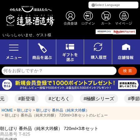
いらっしゃいませ、ゲスト様
元
#新登場
#どむろく
#極醸シリーズ
#季節
HOME
朝しぼり
朝しぼり 番外品（純米大吟醸）
朝しぼり 番外品（純米大吟醸） 720ml×3本セットのレビュー
朝しぼり 番外品（純米大吟醸） 720ml×3本セット
商品番号
T-825
販売価格