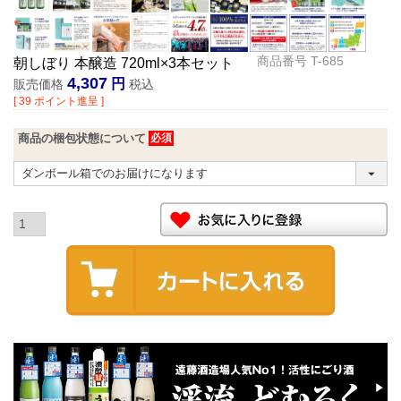
商品番号
T-685
朝しぼり 本醸造 720ml×3本セット
4,307
販売価格
税込
[
39
ポイント進呈 ]
商品の梱包状態について