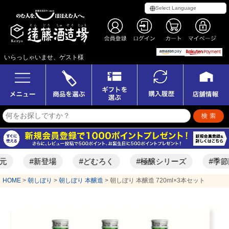
いらっしゃいませ、ゲスト様
#新登場
#どむろく
#極醸シリーズ
#季節限定酒
HOME
朝しぼり
朝しぼり 本醸造
朝しぼり 本醸造 720ml×3本セット