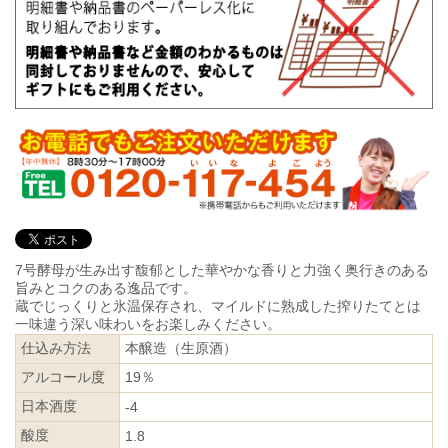
7号酵母が生み出す馥郁とした華やかな香りと力強く奥行きのある
旨みとコクのある逸品です。
蔵でじっくりと氷温保存され、マイルドに熟成した搾りたてとは
一味違う深い味わいをお楽しみください。
仕込み方法
本醸造（生原酒）
アルコール度
19％
日本酒度
-4
酸度
1.8