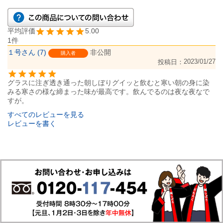
5.00
1
１号
7
非公開
購入者
2023/01/27
投稿日
グラスに注ぎ透き通った朝しぼりグイッと飲むと寒い朝の身に染
みる寒さの様な締まった味が最高です。飲んでるのは夜な夜なで
すが。
すべてのレビューを見る
レビューを書く