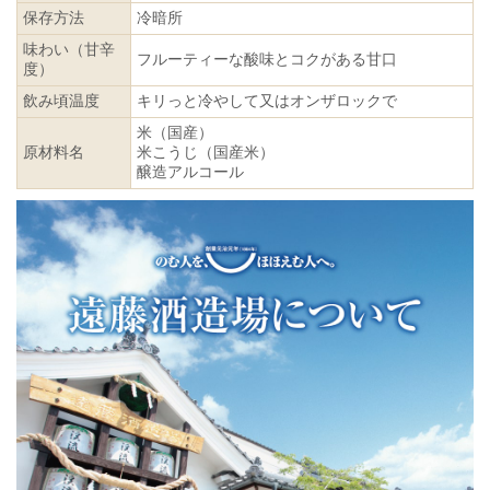
保存方法
冷暗所
味わい（甘辛
フルーティーな酸味とコクがある甘口
度）
飲み頃温度
キリっと冷やして又はオンザロックで
米（国産）
原材料名
米こうじ（国産米）
醸造アルコール