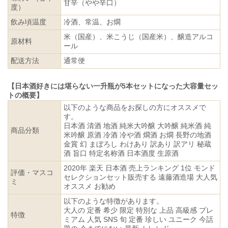
甘辛（やや辛口）
度）
飲み頃温度
冷酒、常温、お燗
米（国産）、米こうじ（国産米）、醸造アルコ
原材料
ール
配送方法
通常便
【日本酒好きには堪らない一升瓶が5本セットになった大容量セッ
トの概要】
以下のような商品をお探しの方にオススメで
す。
日本酒 清酒 地酒 純米大吟醸 大吟醸 純米酒 純
商品分類
米吟醸 原酒 冷酒 冷や酒 燗酒 お燗 長野の地酒
金賞 幻 まぼろし わけあり 訳あり 訳アリ 秘蔵
酒 旨口 特定名称酒 日本酒度 生原酒
2020年 楽天 日本酒 売上ランキング 1位 モンド
評価・マスコ
セレクションセット販売する 遠藤酒造場 大人気
ミ
オススメ お勧め
以下のような特徴があります。
大人の 定番 希少 限定 特別な 上品 高級感 プレ
特徴
ミアム 人気 SNS 旬 定番 珍しい ユニーク 今話