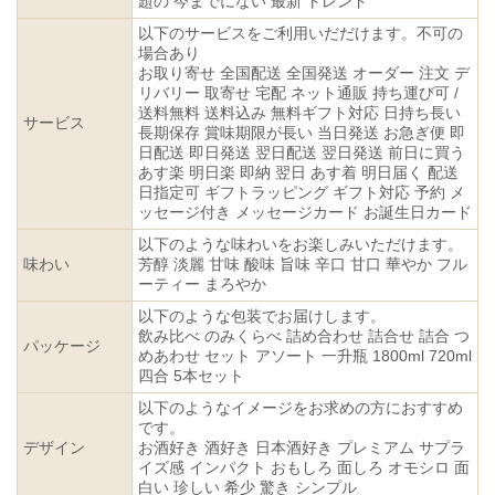
題の 今までにない 最新 トレンド
以下のサービスをご利用いだだけます。不可の
場合あり
お取り寄せ 全国配送 全国発送 オーダー 注文 デ
リバリー 取寄せ 宅配 ネット通販 持ち運び可 /
送料無料 送料込み 無料ギフト対応 日持ち長い
サービス
長期保存 賞味期限が長い 当日発送 お急ぎ便 即
日配送 即日発送 翌日配送 翌日発送 前日に買う
あす楽 明日楽 即納 翌日 あす着 明日届く 配送
日指定可 ギフトラッピング ギフト対応 予約 メ
ッセージ付き メッセージカード お誕生日カード
以下のような味わいをお楽しみいただけます。
味わい
芳醇 淡麗 甘味 酸味 旨味 辛口 甘口 華やか フル
ーティー まろやか
以下のような包装でお届けします。
飲み比べ のみくらべ 詰め合わせ 詰合せ 詰合 つ
パッケージ
めあわせ セット アソート 一升瓶 1800ml 720ml
四合 5本セット
以下のようなイメージをお求めの方におすすめ
です。
デザイン
お酒好き 酒好き 日本酒好き プレミアム サプラ
イズ感 インパクト おもしろ 面しろ オモシロ 面
白い 珍しい 希少 驚き シンプル