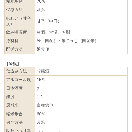
精米歩合
70％
保存方法
常温
味わい（甘辛
甘辛（中口）
度）
飲み頃温度
冷酒、常温、お燗
原材料
米（国産）・米こうじ（国産米）
配送方法
通常便
【吟醸】
仕込み方法
吟醸酒
アルコール度
15％
日本酒度
2
酸度
1.5
原料米
白樺錦他
精米歩合
60％
保存方法
常温
味わい（甘辛