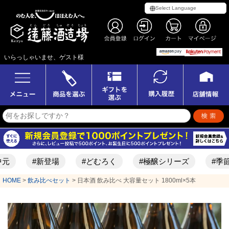
いらっしゃいませ、ゲスト様
#新登場
#どむろく
#極醸シリーズ
#季節限定酒
HOME
飲み比べセット
日本酒 飲み比べ 大容量セット 1800ml×5本