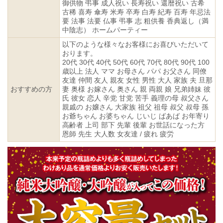
御供物 弔事 成人祝い 長寿祝い 還暦祝い 古希
古稀 喜寿 傘寿 米寿 卒寿 白寿 紀寿 百寿 年忌法
要 法事 法要 仏事 弔事 志 粗供養 香典返し（満
中陰志） ホームパーティー
以下のような様々なお客様にお喜びいただいて
おります。
20代 30代 40代 50代 60代 70代 80代 90代 100
歳以上 法人 ママ お母さん パパ お父さん 同僚
友達 仲間 友人 親友 女性 男性 大人 家族 夫 旦那
おすすめの方
妻 奥様 お嫁さん 奥さん 親 両親 娘 兄弟姉妹 彼
氏 彼女 恋人 辛党 甘党 苦手 義理の母 叔父さん
親戚の お嬢さん 大家族 祖父 祖母 叔父 叔母 孫
お爺ちゃん お婆ちゃん じいじ ばあば お年寄り
高齢者 上司 部下 先輩 後輩 お世話になった方
恩師 先生 大人数 女友達 / 疲れ 疲労