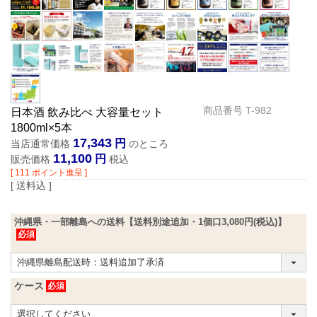
商品番号
T-982
日本酒 飲み比べ 大容量セット
1800ml×5本
17,343
当店通常価格
のところ
11,100
販売価格
税込
[
111
ポイント進呈 ]
送料込
沖縄県・一部離島への送料【送料別途追加・1個口3,080円(税込)】
ケース