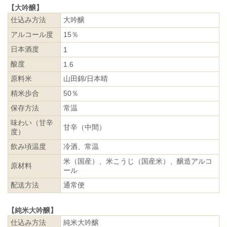
【大吟醸】
仕込み方法
大吟醸
アルコール度
15％
日本酒度
1
酸度
1.6
原料米
山田錦/日本晴
精米歩合
50％
保存方法
常温
味わい（甘辛
甘辛（中間）
度）
飲み頃温度
冷酒、常温
米（国産）、米こうじ（国産米）、醸造アルコ
原材料
ール
配送方法
通常便
【純米大吟醸】
仕込み方法
純米大吟醸