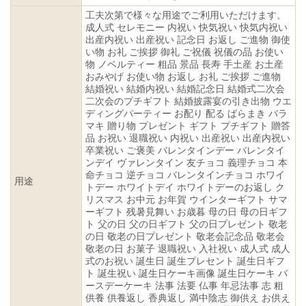
工夫次第で様々な用途でご利用いただけます。
成人式 セレモニー 内祝い 快気祝い 快気内祝い
出産内祝い 出産祝い 記念日 お返し ご進物 御使
い物 お礼 ご挨拶 御礼 ご祝儀 祝儀の品 お使い
物 ノベルティー 粗品 景品 長寿 手土産 お土産
おみやげ お使い物 お返し お礼 ご挨拶 ご進物
結婚祝い 結婚内祝い 結婚記念日 結婚式二次会
二次会のプチギフト 結婚披露宴の引き出物 ウエ
ディングパーティー お配り 配る ばらまき バラ
マキ 贈り物 プレゼント ギフト プチギフト 贈答
品 お祝い 退職祝い 内祝い 出産祝い 出産内祝い
卒業祝い ご褒美 バレンタインデー バレンタイ
ンデイ ヴァレンタイン 友チョコ 義理チョコ 本
命チョコ 逆チョコ バレンタインチョコ ホワイ
用途
トデー ホワイトデイ ホワイトデーのお返し ク
リスマス お中元 お年賀 ウインターギフト サマ
ーギフト 残暑見舞い お歳暮 母の日 母の日ギフ
ト 父の日 父の日ギフト 父の日プレゼント 敬老
の日 敬老の日プレゼント 敬老会記念品 敬老会
敬老の日 お菓子 退職祝い 入社祝い 成人式 成人
式のお祝い 誕生日 誕生プレセント 誕生日ギフ
ト 誕生祝い 誕生日ケーキ画像 誕生日ケーキ バ
ースデーケーキ 法事 法要 仏事 年忌法事 志 粗
供養 供養返し 香典返し 満中陰志 御供え お供え