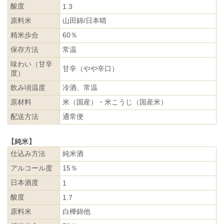
酸度
1.3
原料米
山田錦/日本晴
精米歩合
60％
保存方法
常温
味わい（甘辛
甘辛（やや辛口）
度）
飲み頃温度
冷酒、常温
原材料
米（国産）・米こうじ（国産米）
配送方法
通常便
【純米】
仕込み方法
純米酒
アルコール度
15％
日本酒度
1
酸度
1.7
原料米
白樺錦他