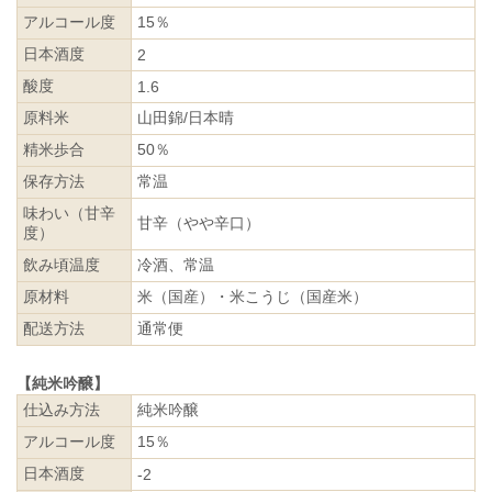
アルコール度
15％
日本酒度
2
酸度
1.6
原料米
山田錦/日本晴
精米歩合
50％
保存方法
常温
味わい（甘辛
甘辛（やや辛口）
度）
飲み頃温度
冷酒、常温
原材料
米（国産）・米こうじ（国産米）
配送方法
通常便
【純米吟醸】
仕込み方法
純米吟醸
アルコール度
15％
日本酒度
-2