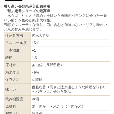
香り高い長野県産美山錦使用
「彗」定番シリーズの最高峰！
「あらばしり」と「責め」を除いた香味のバランスに優れた一番
いい部分を集めた純米大吟醸。
芳醇でフルーティな香り。口に含むと雑味のないクリアな味わい
と米の甘みを感じます。
仕込み方法
純米大吟醸
アルコール度
15％
日本酒度
+1
酸度
1.5
原材米
美山錦（長野県産）
精米歩合
49%
保存方法
冷暗所
優雅な香り高さと透き通るような綺麗な味わい
味わい
のバランスに優れた逸品
飲み頃温度
冷酒
原材料
米（国産）・米こうじ（国産米）
配送方法
通常便