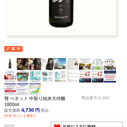
商品番号
K-264
彗 ベネット 中取り純米大吟醸
1800ml
4,730
販売価格
税込
[
430
ポイント進呈 ]