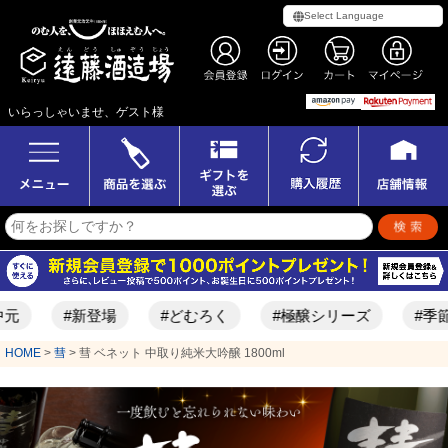
いらっしゃいませ、ゲスト様
新登場
#どむろく
#極醸シリーズ
#季節限定酒
HOME
彗
彗 ベネット 中取り純米大吟醸 1800ml