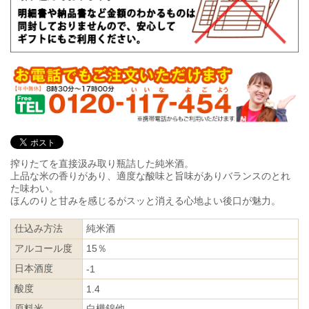
搾りたてを直接汲み取り瓶詰した純米酒。
上品な米の香りがあり、適度な酸味と旨味がありバランスのとれ
た味わい。
ほんのりと甘みを感じるがスッと消える心地よい後口が魅力。
仕込み方法
純米酒
アルコール度
15％
日本酒度
-1
酸度
1.4
原料米
白樺錦他