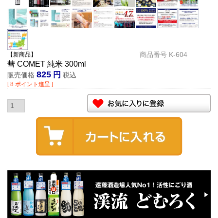
商品番号
K-604
【新商品】
彗 COMET 純米 300ml
825
販売価格
税込
[
8
ポイント進呈 ]