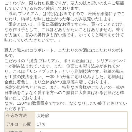
ごくわずか、限られた数量ですが、蔵人の技と思いの丈をご堪能
していただけるものと確信しております。
「渓流 プレミアム」は特別なお酒ですので、杜氏が細部にまでこ
だわり、納得した味に仕上がった年にのみ販売いたします。
「限定とはいえ、非常に高価なお酒ですから、買っていただけた
なら作り手として、これほどありがたいことはありません。香り
が力強く、旨みの奥行きも深い酒です。ゆっくりと時間をかけて
味わっていただきたいです。」
職人と職人のコラボレート。こだわりのお酒にはこだわりのボト
ルで。
こだわりの「渓流 プレミアム」ボトル正面には、シリアルナンバ
ーが刻み込まれています。また、側面にも彫り込みがされてお
り、これは「サンドブラスト」という彫刻技法です。熟練の職人
が工芸の技法を用い、一本づつ丹念に彫り込みました。彫刻面は
金色に着色し、より立体的かつ重厚感を増しております。
感謝の気持ちとともに、また、特別なお客様やご友人との一献や
日本酒をこよなく愛する方へのご贈答に大変喜ばれるお酒だと確
信いたしております。
なお、120本の数量限定ですので、なくなりしだい終了とさせてい
ただきます。
仕込み方法
大吟醸
アルコール度
17％