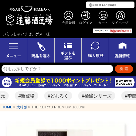
いらっしゃいませ、ゲスト様
#新登場
#どむろく
#極醸シリーズ
#季節限定酒
HOME
大吟醸
THE KEIRYU PREMIUM 1800ml