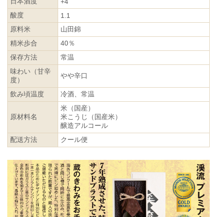
日本酒度
+4
酸度
1.1
原料米
山田錦
精米歩合
40％
保存方法
常温
味わい（甘辛
やや辛口
度）
飲み頃温度
冷酒、常温
米（国産）
原材料名
米こうじ（国産米）
醸造アルコール
配送方法
クール便