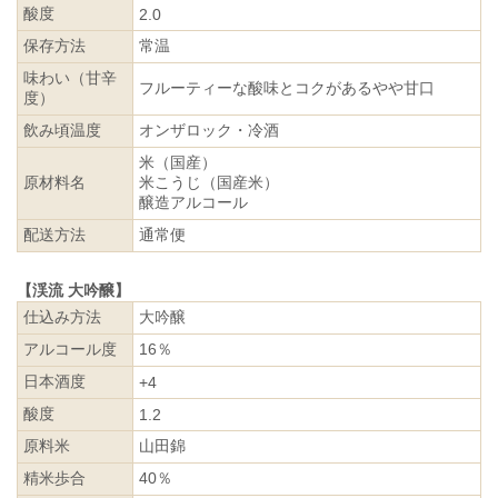
酸度
2.0
保存方法
常温
味わい（甘辛
フルーティーな酸味とコクがあるやや甘口
度）
飲み頃温度
オンザロック・冷酒
米（国産）
原材料名
米こうじ（国産米）
醸造アルコール
配送方法
通常便
【渓流 大吟醸】
仕込み方法
大吟醸
アルコール度
16％
日本酒度
+4
酸度
1.2
原料米
山田錦
精米歩合
40％