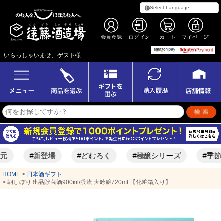
いらっしゃいませ、ゲスト様
#新登場
#どむろく
#極醸シリーズ
#季節限定酒
HOME
日本酒ギフト
朝しぼり 出品貯蔵酒900ml/渓流 大吟醸720ml 【化粧箱入り】