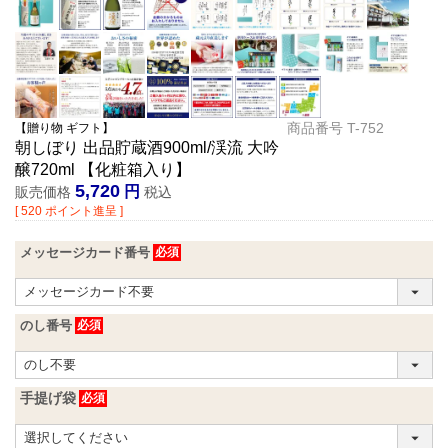
商品番号
T-752
【贈り物 ギフト】
朝しぼり 出品貯蔵酒900ml/渓流 大吟
醸720ml 【化粧箱入り】
5,720
販売価格
税込
[
520
ポイント進呈 ]
メッセージカード番号
のし番号
手提げ袋