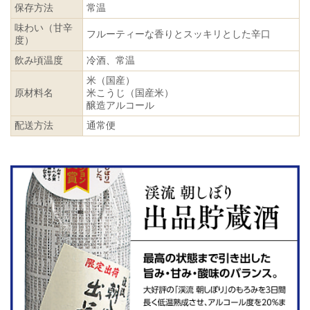
保存方法
常温
味わい（甘辛
フルーティーな香りとスッキリとした辛口
度）
飲み頃温度
冷酒、常温
米（国産）
原材料名
米こうじ（国産米）
醸造アルコール
配送方法
通常便