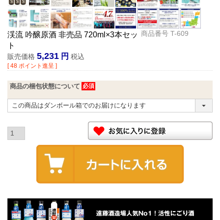
商品番号
T-609
渓流 吟醸原酒 非売品 720ml×3本セッ
ト
5,231
販売価格
税込
[
48
ポイント進呈 ]
商品の梱包状態について