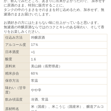
が、飲んでみたところ、あまりに出来がよかったので、 加水せず
に原酒のまま、特別に販売することに。
タンクの中のうまさをそのままを封じ込めるため、加水せず、無
濾過のままお届けいたします。
お酒好きの方にはたまらない味に仕上がっていると思います。
無濾過の吟醸原酒ならではのコクとキレのある味わい、そして香
りをお楽しみください。
仕込み方法
吟醸原酒
アルコール度
17％
日本酒度
+1
酸度
1.6
原料米
美山錦（長野県産）
精米歩合
60％
保存方法
常温
味わい（甘辛
やや辛
度）
飲み頃温度
冷酒、常温
米（国産）、米こうじ（国産米）、醸造アルコ
原材料名