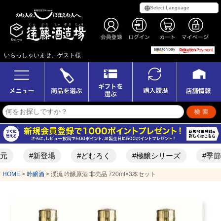
いらっしゃいませ、ゲスト様
#新登場
#どむろく
#極醸シリーズ
#季節限定酒
HOME
吟醸酒
渓流 吟醸原酒 非売品 720ml×3本セット