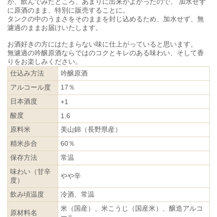
が、飲んでみたところ、あまりに出来がよかったので、 加水せず
に原酒のまま、特別に販売することに。
タンクの中のうまさをそのままを封じ込めるため、加水せず、無
濾過のままお届けいたします。
お酒好きの方にはたまらない味に仕上がっていると思います。
無濾過の吟醸原酒ならではのコクとキレのある味わい、そして香
りをお楽しみください。
仕込み方法
吟醸原酒
アルコール度
17％
日本酒度
+1
酸度
1.6
原料米
美山錦（長野県産）
精米歩合
60％
保存方法
常温
味わい（甘辛
やや辛
度）
飲み頃温度
冷酒、常温
米（国産）、米こうじ（国産米）、醸造アルコ
原材料名