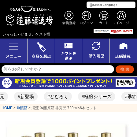
いらっしゃいませ、ゲスト様
#新登場
#どむろく
#極醸シリーズ
#季節限定酒
HOME
吟醸酒
渓流 吟醸原酒 非売品 720ml×6本セット