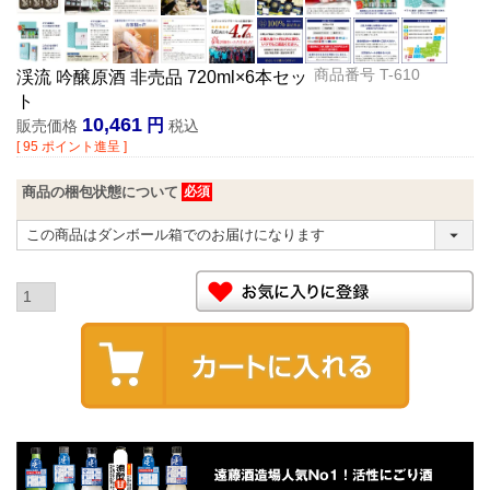
商品番号
T-610
渓流 吟醸原酒 非売品 720ml×6本セッ
ト
10,461
販売価格
税込
[
95
ポイント進呈 ]
商品の梱包状態について