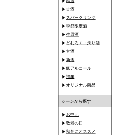
精選
古酒
スパークリング
季節限定酒
生原酒
どむろく・濁り酒
甘酒
新酒
低アルコール
福箱
オリジナル商品
シーンから探す
お中元
敬老の日
秋冬にオススメ