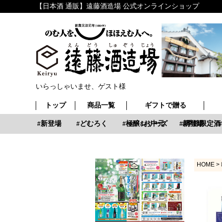
【日本酒 通販】遠藤酒造場 公式オンラインショップ
いらっしゃいませ、ゲスト様
トップ
商品一覧
ギフトで贈る
お中元
新登場
どむろく
極醸シリーズ
お中元
新登場
季節限定酒
HOME