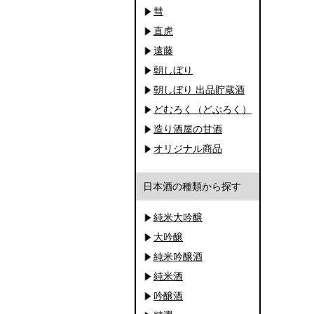
彗
直虎
遠藤
朝しぼり
朝しぼり 出品貯蔵酒
どむろく（どぶろく）
造り酒屋の甘酒
オリジナル商品
日本酒の種類から探す
純米大吟醸
大吟醸
純米吟醸酒
純米酒
吟醸酒