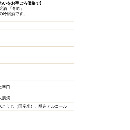
わいをお手ごろ価格で】
醸酒 『冬吟』
の吟醸酒です。
た辛口
人肌燗
米こうじ（国産米）、醸造アルコール