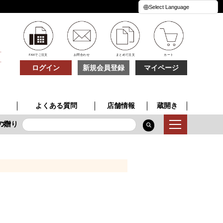
FAXでご注文
お問合わせ
まとめて注文
カート
ログイン
新規会員登録
マイページ
よくある質問
店舗情報
蔵開き
ズ
贈り物
季節限定酒
特別な一本
夏の贈り物