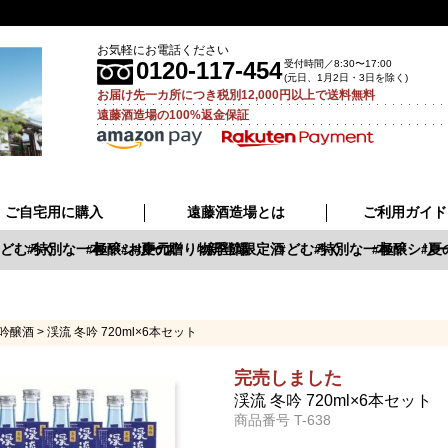
お気軽にお電話ください
0120-117-454
受付時間／8:30〜17:00
(元日、1月2日・3日を除く)
お届け先一カ所につき税別12,000円以上で送料無料
遠藤酒造場の100%返金保証
ご自宅用に購入
遠藤酒造場とは
ご利用ガイド
どむろく
特別な一本
極醸シリーズ
お中元
夏の贈り物
新登場
季節限定酒
どむろく
特別な一本
極醸シリー
夏の
吟醸酒
渓流 冬吟 720ml×6本セット
完売しました
渓流 冬吟 720ml×6本セット
商品番号
T-638