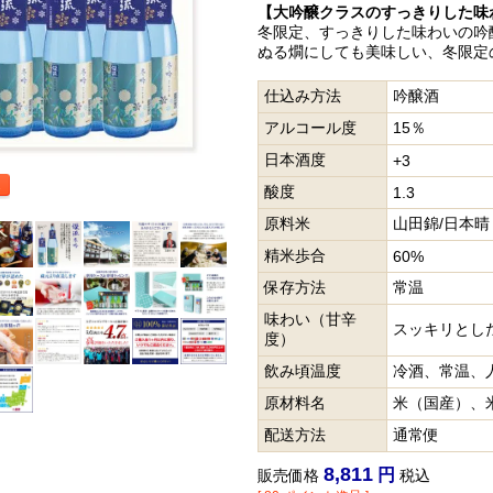
【大吟醸クラスのすっきりした味
冬限定、すっきりした味わいの吟
ぬる燗にしても美味しい、冬限定
仕込み方法
吟醸酒
アルコール度
15％
日本酒度
+3
酸度
1.3
原料米
山田錦/日本晴
精米歩合
60%
保存方法
常温
味わい（甘辛
スッキリとし
度）
飲み頃温度
冷酒、常温、
原材料名
米（国産）、
配送方法
通常便
8,811
販売価格
税込