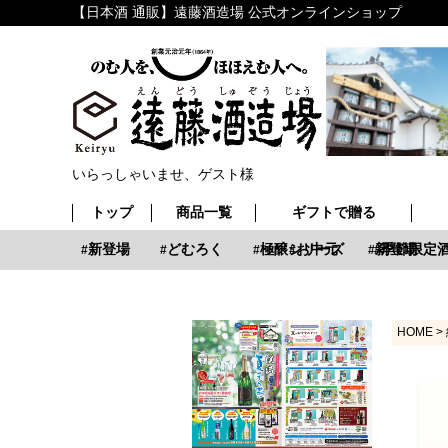
【日本酒 通販】遠藤酒造場 公式オンラインショップ
いらっしゃいませ、ゲスト様
トップ
商品一覧
ギフトで贈る
お中元
新登場
どむろく
極醸シリーズ
お中元
新登場
季節限定酒
HOME