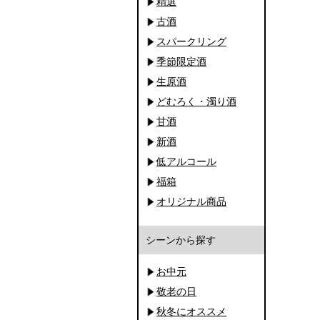
精選
古酒
スパークリング
季節限定酒
生原酒
どむろく・濁り酒
甘酒
新酒
低アルコール
福箱
オリジナル商品
シーンから探す
お中元
敬老の日
秋冬にオススメ