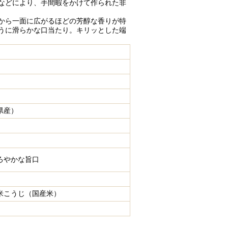
などにより、手間暇をかけて作られた非
から一面に広がるほどの芳醇な香りが特
うに滑らかな口当たり。キリッとした端
県産）
ろやかな旨口
米こうじ（国産米）