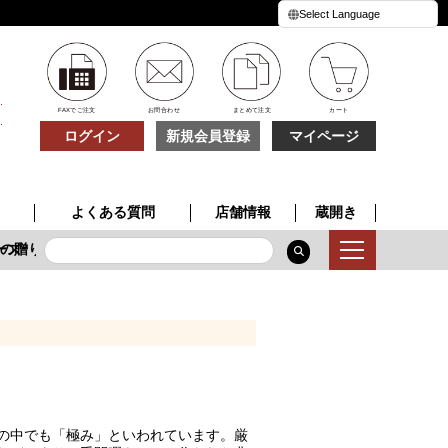
FAXでご注文
お問合わせ
まとめて注文
カート
ログイン
新規会員登録
マイページ
よくある質問
店舗情報
蔵開き
ズ
の贈り物
季節限定酒
特別な一本
夏の贈り物
の中でも「極み」といわれています。厳