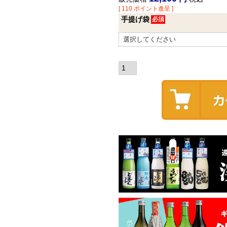
[
110
ポイント進呈 ]
手提げ袋