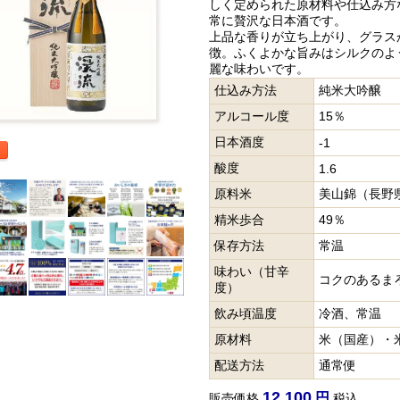
しく定められた原材料や仕込み方
常に贅沢な日本酒です。
上品な香りが立ち上がり、グラス
徴。ふくよかな旨みはシルクのよ
麗な味わいです。
仕込み方法
純米大吟醸
アルコール度
15％
日本酒度
-1
酸度
1.6
原料米
美山錦（長野
精米歩合
49％
保存方法
常温
味わい（甘辛
コクのあるま
度）
飲み頃温度
冷酒、常温
原材料
米（国産）・
配送方法
通常便
12,100
販売価格
税込