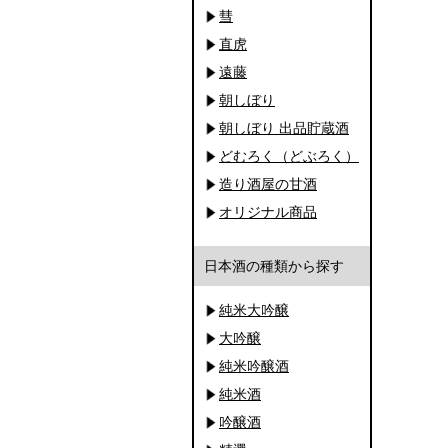
彗
直虎
遠藤
朝しぼり
朝しぼり 出品貯蔵酒
どむろく（どぶろく）
造り酒屋の甘酒
オリジナル商品
日本酒の種類から探す
純米大吟醸
大吟醸
純米吟醸酒
純米酒
吟醸酒