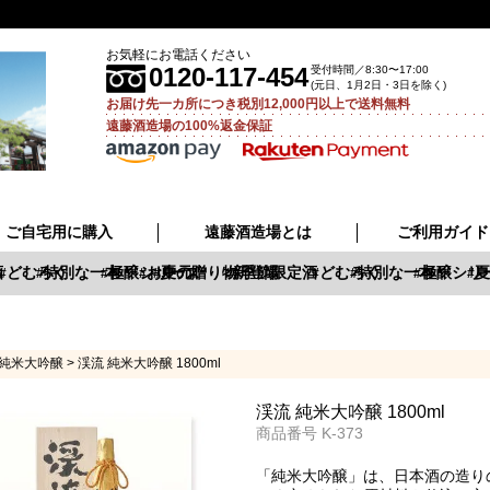
お気軽にお電話ください
0120-117-454
受付時間／8:30〜17:00
(元日、1月2日・3日を除く)
お届け先一カ所につき税別12,000円以上で送料無料
遠藤酒造場の100%返金保証
ご自宅用に購入
遠藤酒造場とは
ご利用ガイド
どむろく
特別な一本
極醸シリーズ
お中元
夏の贈り物
新登場
季節限定酒
どむろく
特別な一本
極醸シリー
夏
純米大吟醸
渓流 純米大吟醸 1800ml
渓流 純米大吟醸 1800ml
商品番号
K-373
「純米大吟醸」は、日本酒の造り