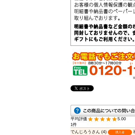
5.00
1
でんじろう
4
購入者