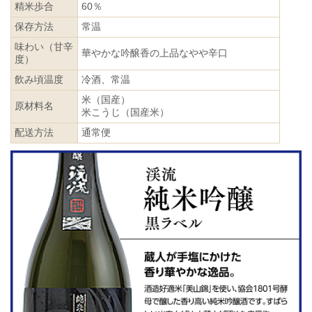
精米歩合
60％
保存方法
常温
味わい（甘辛
華やかな吟醸香の上品なやや辛口
度）
飲み頃温度
冷酒、常温
米（国産）
原材料名
米こうじ（国産米）
配送方法
通常便