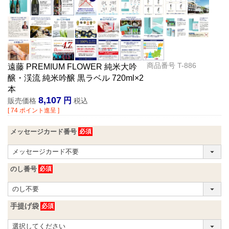
商品番号
T-886
遠藤 PREMIUM FLOWER 純米大吟
醸・渓流 純米吟醸 黒ラベル 720ml×2
本
8,107
販売価格
税込
[
74
ポイント進呈 ]
メッセージカード番号
のし番号
手提げ袋