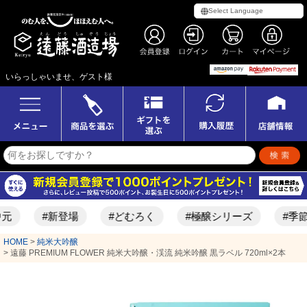
いらっしゃいませ、ゲスト様
#新登場
#どむろく
#極醸シリーズ
#季節限定酒
HOME
純米大吟醸
遠藤 PREMIUM FLOWER 純米大吟醸・渓流 純米吟醸 黒ラベル 720ml×2本