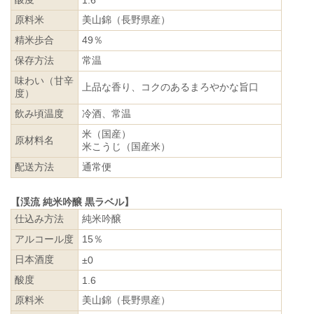
1.6
原料米
美山錦（長野県産）
精米歩合
49％
保存方法
常温
味わい（甘辛
上品な香り、コクのあるまろやかな旨口
度）
飲み頃温度
冷酒、常温
米（国産）
原材料名
米こうじ（国産米）
配送方法
通常便
【渓流 純米吟醸 黒ラベル】
仕込み方法
純米吟醸
アルコール度
15％
日本酒度
±0
酸度
1.6
原料米
美山錦（長野県産）