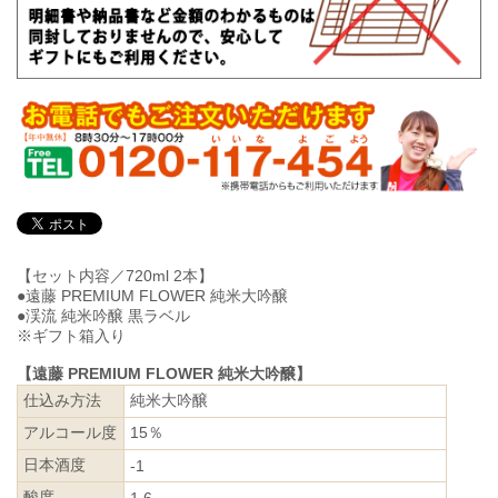
【セット内容／720ml 2本】
●遠藤 PREMIUM FLOWER 純米大吟醸
●渓流 純米吟醸 黒ラベル
※ギフト箱入り
【遠藤 PREMIUM FLOWER 純米大吟醸】
仕込み方法
純米大吟醸
アルコール度
15％
日本酒度
-1
酸度