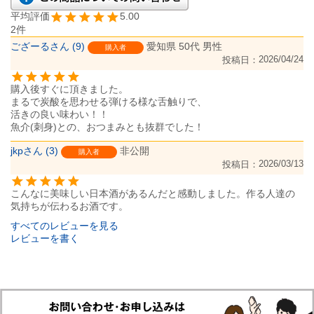
5.00
2
ござーる
9
愛知県
50代
男性
購入者
2026/04/24
投稿日
購入後すぐに頂きました。

まるで炭酸を思わせる弾ける様な舌触りで、

活きの良い味わい！！

魚介(刺身)との、おつまみとも抜群でした！
jkp
3
非公開
購入者
2026/03/13
投稿日
こんなに美味しい日本酒があるんだと感動しました。作る人達の
気持ちが伝わるお酒です。
すべてのレビューを見る
レビューを書く