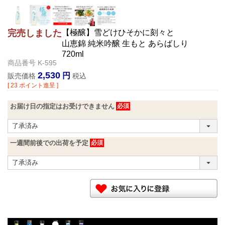
【極醸】雪どけひそかに刻々と
完売しました
山恵錦 純米吟醸 生もと あらばしり
720ml
商品番号
K-595
2,530
販売価格
税込
[
23
ポイント進呈 ]
お届け日の指定はお受けできません
一週間前後での出荷を予定