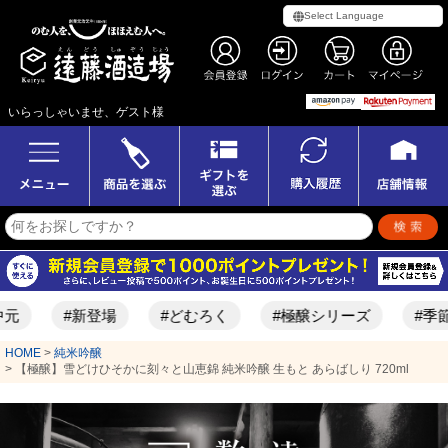
いらっしゃいませ、ゲスト様
#新登場
#どむろく
#極醸シリーズ
#季節限定酒
HOME
純米吟醸
【極醸】雪どけひそかに刻々と山恵錦 純米吟醸 生もと あらばしり 720ml