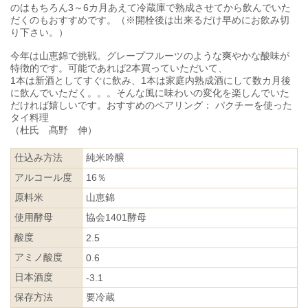
のはもちろん3～6カ月あえて冷蔵庫で熟成させてから飲んでいた
だくのもおすすめです。（※開栓後は出来るだけ早めにお飲み切
り下さい。）
今年は山恵錦で挑戦。グレープフルーツのような爽やかな酸味が
特徴的です。可能であれば2本買っていただいて、
1本は新酒としてすぐに飲み、1本は家庭内熟成酒にして数カ月後
に飲んでいただく。。。そんな風に味わいの変化を楽しんでいた
だければ嬉しいです。おすすめのペアリング： パクチーを使った
タイ料理
（杜氏 髙野 伸）
仕込み方法
純米吟醸
アルコール度
16％
原料米
山恵錦
使用酵母
協会1401酵母
酸度
2.5
アミノ酸度
0.6
日本酒度
-3.1
保存方法
要冷蔵