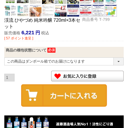
商品番号
T-799
渓流 ひやづめ 純米吟醸 720ml×3本セ
ット
6,221
販売価格
税込
[
57
ポイント進呈 ]
商品の梱包状態について