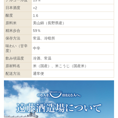
アルコール度
15％
日本酒度
+2
酸度
1.6
原料米
美山錦（長野県産）
精米歩合
59％
保存方法
常温、冷暗所
味わい（甘辛
中辛
度）
飲み頃温度
冷酒、常温
原材料名
米（国産）、米こうじ（国産米）
配送方法
通常便