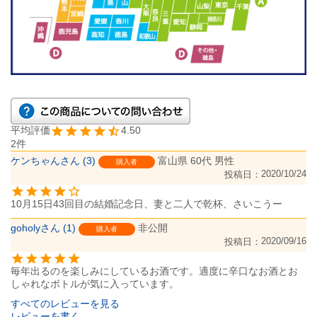
4.50
2
ケンちゃん
3
富山県
60代
男性
購入者
2020/10/24
投稿日
10月15日43回目の結婚記念日、妻と二人で乾杯、さいこうー
goholy
1
非公開
購入者
2020/09/16
投稿日
毎年出るのを楽しみにしているお酒です。適度に辛口なお酒とお
しゃれなボトルが気に入っています。
すべてのレビューを見る
レビューを書く