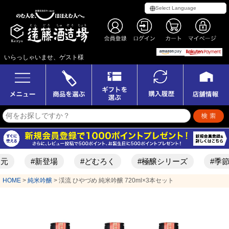
いらっしゃいませ、ゲスト様
#新登場
#どむろく
#極醸シリーズ
#季節限定酒
HOME
純米吟醸
渓流 ひやづめ 純米吟醸 720ml×3本セット