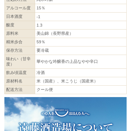
アルコール度
15％
日本酒度
-1
酸度
1.3
原料米
美山錦（長野県産）
精米歩合
59％
保存方法
要冷蔵
味わい（甘辛
華やかな吟醸香の上品なやや辛口
度）
飲み頃温度
冷酒
原材料名
米（国産）、米こうじ（国産米）
配送方法
クール便