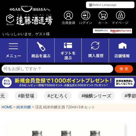
いらっしゃいませ、ゲスト様
#新登場
#どむろく
#極醸シリーズ
#季節限定酒
HOME
純米吟醸
渓流 純米吟醸生酒 720ml×3本セット