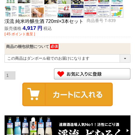
商品番号
T-839
渓流 純米吟醸生酒 720ml×3本セット
4,917
販売価格
税込
[
45
ポイント進呈 ]
商品の梱包状態について