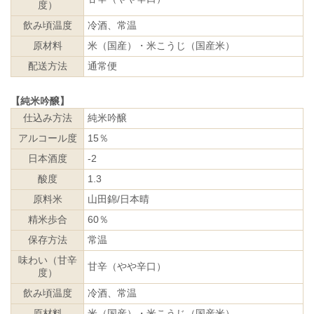
度）
飲み頃温度
冷酒、常温
原材料
米（国産）・米こうじ（国産米）
配送方法
通常便
【純米吟醸】
仕込み方法
純米吟醸
アルコール度
15％
日本酒度
-2
酸度
1.3
原料米
山田錦/日本晴
精米歩合
60％
保存方法
常温
味わい（甘辛
甘辛（やや辛口）
度）
飲み頃温度
冷酒、常温
原材料
米（国産）・米こうじ（国産米）