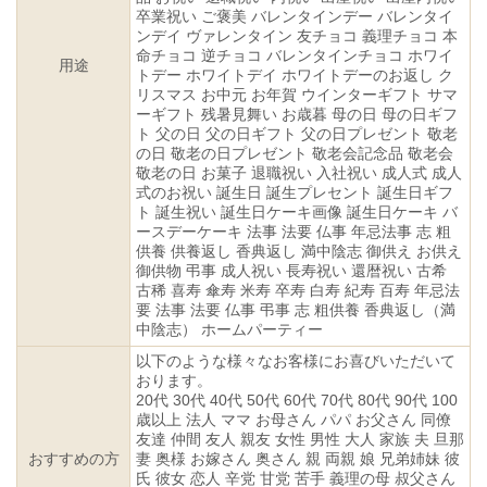
卒業祝い ご褒美 バレンタインデー バレンタイ
ンデイ ヴァレンタイン 友チョコ 義理チョコ 本
命チョコ 逆チョコ バレンタインチョコ ホワイ
用途
トデー ホワイトデイ ホワイトデーのお返し ク
リスマス お中元 お年賀 ウインターギフト サマ
ーギフト 残暑見舞い お歳暮 母の日 母の日ギフ
ト 父の日 父の日ギフト 父の日プレゼント 敬老
の日 敬老の日プレゼント 敬老会記念品 敬老会
敬老の日 お菓子 退職祝い 入社祝い 成人式 成人
式のお祝い 誕生日 誕生プレセント 誕生日ギフ
ト 誕生祝い 誕生日ケーキ画像 誕生日ケーキ バ
ースデーケーキ 法事 法要 仏事 年忌法事 志 粗
供養 供養返し 香典返し 満中陰志 御供え お供え
御供物 弔事 成人祝い 長寿祝い 還暦祝い 古希
古稀 喜寿 傘寿 米寿 卒寿 白寿 紀寿 百寿 年忌法
要 法事 法要 仏事 弔事 志 粗供養 香典返し（満
中陰志） ホームパーティー
以下のような様々なお客様にお喜びいただいて
おります。
20代 30代 40代 50代 60代 70代 80代 90代 100
歳以上 法人 ママ お母さん パパ お父さん 同僚
友達 仲間 友人 親友 女性 男性 大人 家族 夫 旦那
おすすめの方
妻 奥様 お嫁さん 奥さん 親 両親 娘 兄弟姉妹 彼
氏 彼女 恋人 辛党 甘党 苦手 義理の母 叔父さん