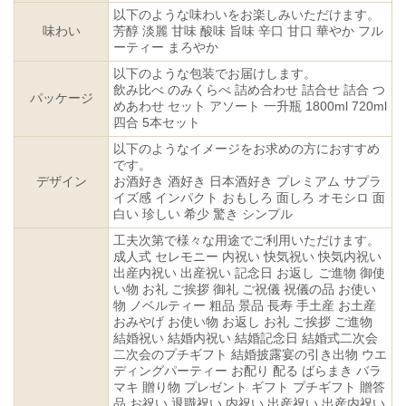
以下のような味わいをお楽しみいただけます。
味わい
芳醇 淡麗 甘味 酸味 旨味 辛口 甘口 華やか フル
ーティー まろやか
以下のような包装でお届けします。
飲み比べ のみくらべ 詰め合わせ 詰合せ 詰合 つ
パッケージ
めあわせ セット アソート 一升瓶 1800ml 720ml
四合 5本セット
以下のようなイメージをお求めの方におすすめ
です。
デザイン
お酒好き 酒好き 日本酒好き プレミアム サプラ
イズ感 インパクト おもしろ 面しろ オモシロ 面
白い 珍しい 希少 驚き シンプル
工夫次第で様々な用途でご利用いただけます。
成人式 セレモニー 内祝い 快気祝い 快気内祝い
出産内祝い 出産祝い 記念日 お返し ご進物 御使
い物 お礼 ご挨拶 御礼 ご祝儀 祝儀の品 お使い
物 ノベルティー 粗品 景品 長寿 手土産 お土産
おみやげ お使い物 お返し お礼 ご挨拶 ご進物
結婚祝い 結婚内祝い 結婚記念日 結婚式二次会
二次会のプチギフト 結婚披露宴の引き出物 ウエ
ディングパーティー お配り 配る ばらまき バラ
マキ 贈り物 プレゼント ギフト プチギフト 贈答
品 お祝い 退職祝い 内祝い 出産祝い 出産内祝い