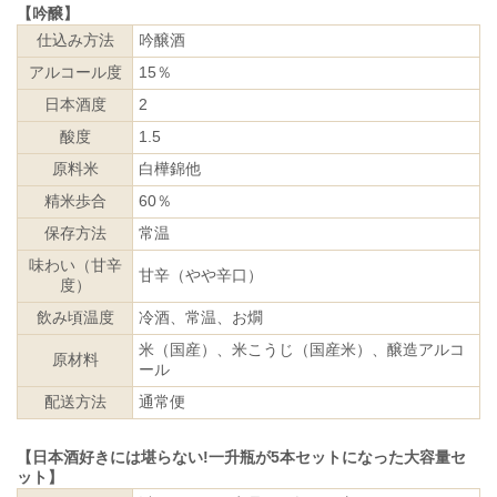
【吟醸】
仕込み方法
吟醸酒
アルコール度
15％
日本酒度
2
酸度
1.5
原料米
白樺錦他
精米歩合
60％
保存方法
常温
味わい（甘辛
甘辛（やや辛口）
度）
飲み頃温度
冷酒、常温、お燗
米（国産）、米こうじ（国産米）、醸造アルコ
原材料
ール
配送方法
通常便
【日本酒好きには堪らない!一升瓶が5本セットになった大容量セ
ット】