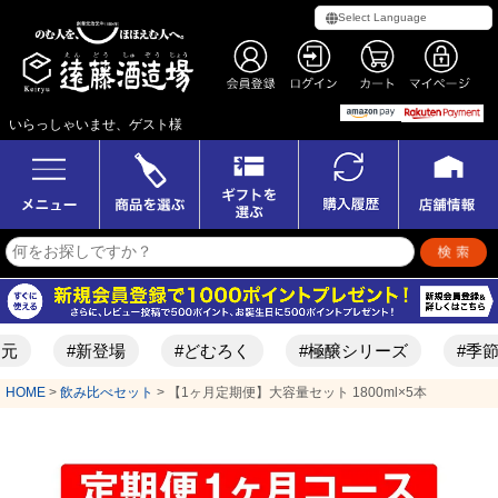
いらっしゃいませ、ゲスト様
#新登場
#どむろく
#極醸シリーズ
#季節限定酒
HOME
飲み比べセット
【1ヶ月定期便】大容量セット 1800ml×5本