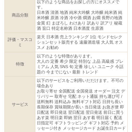
以下のような商品をお探しの方にオススメで
す。
日本酒 清酒 地酒 純米大吟醸 大吟醸 純米酒 純
商品分類
米吟醸 原酒 冷酒 冷や酒 燗酒 お燗 長野の地酒
金賞 幻 まぼろし わけあり 訳あり 訳アリ 秘蔵
酒 旨口 特定名称酒 日本酒度 生原酒
楽天 日本酒 売上ランキング 1位 モンドセレク
評価・マスコ
ションセット販売する 遠藤酒造場 大人気 オス
ミ
スメ お勧め
以下のような特徴があります。
大人の 定番 希少 限定 特別な 上品 高級感 プレ
特徴
ミアム 人気 SNS 旬 定番 珍しい ユニーク 今話
題の 今までにない 最新 トレンド
以下のサービスをご利用いだだけます。不可の
場合あり
お取り寄せ 全国配送 全国発送 オーダー 注文 デ
リバリー 取寄せ 宅配 ネット通販 持ち運び可 /
送料無料 送料込み 無料ギフト対応 日持ち長い
サービス
長期保存 賞味期限が長い 当日発送 お急ぎ便 即
日配送 即日発送 翌日配送 翌日発送 前日に買う
あす楽 明日楽 即納 翌日 あす着 明日届く 配送
日指定可 ギフトラッピング ギフト対応 予約 メ
ッセージ付き メッセージカード お誕生日カード