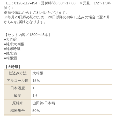
TEL：0120-117-454（受付時間8:30〜17:00 ※元旦、1/2〜1/3を
除く）
※携帯電話からもご利用いただけます。
※毎月20日締め切のため、20日以降のお申し込みの場合は翌々月
からのお届けとなります。
【セット内容／1800ml 5本】
●大吟醸
●純米大吟醸
●純米吟醸
●純米酒
●吟醸酒
【大吟醸】
仕込み方法
大吟醸
アルコール度
15％
日本酒度
1
酸度
1.6
原料米
山田錦/日本晴
精米歩合
50％