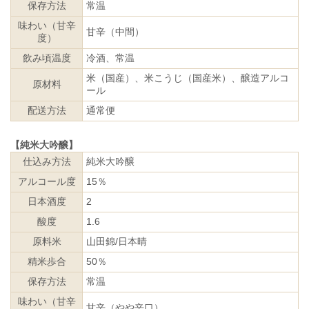
保存方法
常温
味わい（甘辛
甘辛（中間）
度）
飲み頃温度
冷酒、常温
米（国産）、米こうじ（国産米）、醸造アルコ
原材料
ール
配送方法
通常便
【純米大吟醸】
仕込み方法
純米大吟醸
アルコール度
15％
日本酒度
2
酸度
1.6
原料米
山田錦/日本晴
精米歩合
50％
保存方法
常温
味わい（甘辛
甘辛（やや辛口）