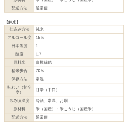
配送方法
通常便
【純米】
仕込み方法
純米
アルコール度
15％
日本酒度
1
酸度
1.7
原料米
白樺錦他
精米歩合
70％
保存方法
常温
味わい（甘辛
甘辛（中口）
度）
飲み頃温度
冷酒、常温、お燗
原材料
米（国産）・米こうじ（国産米）
配送方法
通常便