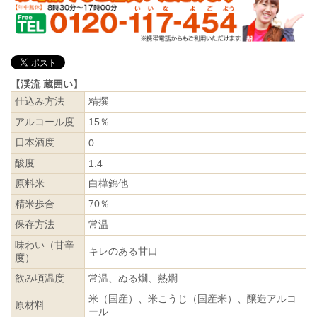
【渓流 蔵囲い】
仕込み方法
精撰
アルコール度
15％
日本酒度
0
酸度
1.4
原料米
白樺錦他
精米歩合
70％
保存方法
常温
味わい（甘辛
キレのある甘口
度）
飲み頃温度
常温、ぬる燗、熱燗
米（国産）、米こうじ（国産米）、醸造アルコ
原材料
ール