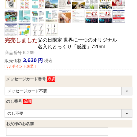
父の日限定 世界に一つのオリジナル
完売しました
名入れとっくり「感謝」720ml
商品番号
K-269
3,630
販売価格
税込
[
33
ポイント進呈 ]
メッセージカード番号
のし番号
お父様のお名前