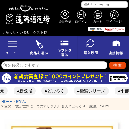
いらっしゃいませ、ゲスト様
#新登場
#どむろく
#極醸シリーズ
#季節限定酒
HOME
限定品
父の日限定 世界に一つのオリジナル 名入れとっくり「感謝」720ml