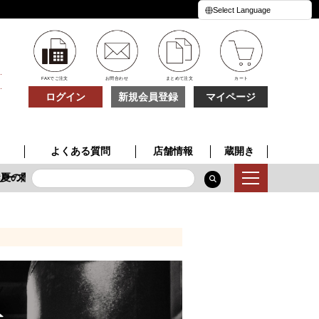
FAXでご注文
お問合わせ
まとめて注文
カート
ログイン
新規会員登録
マイページ
よくある質問
店舗情報
蔵開き
ーズ
夏の贈り物
季節限定酒
特別な一本
夏の贈り物