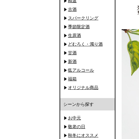
精選
古酒
スパークリング
季節限定酒
生原酒
どむろく・濁り酒
甘酒
新酒
低アルコール
福箱
オリジナル商品
シーンから探す
お中元
敬老の日
秋冬にオススメ