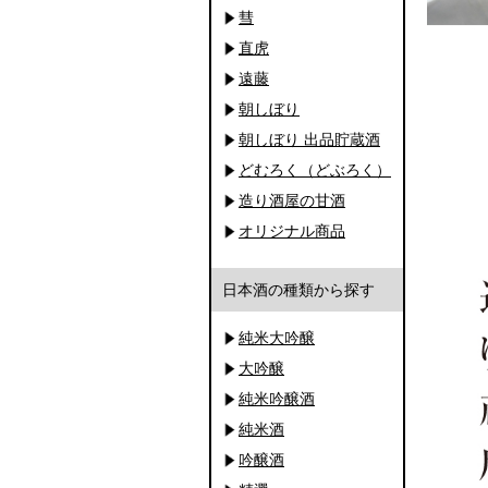
彗
直虎
遠藤
朝しぼり
朝しぼり 出品貯蔵酒
どむろく（どぶろく）
造り酒屋の甘酒
オリジナル商品
日本酒の種類から探す
純米大吟醸
大吟醸
純米吟醸酒
純米酒
吟醸酒