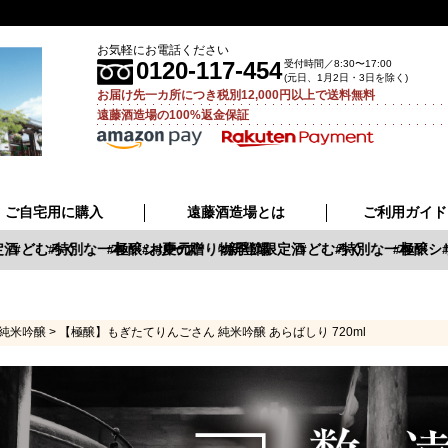
お気軽にお電話ください
0120-117-454
受付時間／8:30〜17:00
(元日、1月2日・3日を除く)
お届け先一カ所につき税別12,000円以上で送料無料
遠藤酒造場の100%返金保証
ご自宅用に購入
遠藤酒造場とは
ご利用ガイド
酒
どむろく
特別な一本
極醸シリーズ
お中元
夏の贈り物
新登場
季節限定酒
どむろく
特別な一本
極醸シリ
純米吟醸
【極醸】もぎたてりんごさん 純米吟醸 あらばしり 720ml