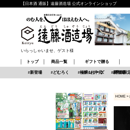
【日本酒 通販】遠藤酒造場 公式オンラインショップ
いらっしゃいませ、ゲスト様
トップ
商品一覧
ギフトで贈る
お中元
新登場
どむろく
極醸シリーズ
お中元
新登場
季節限定
HOME