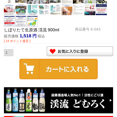
商品番号
K-043
しぼりたて生原酒 渓流 900ml
1,518
販売価格
税込
[
14
ポイント進呈 ]