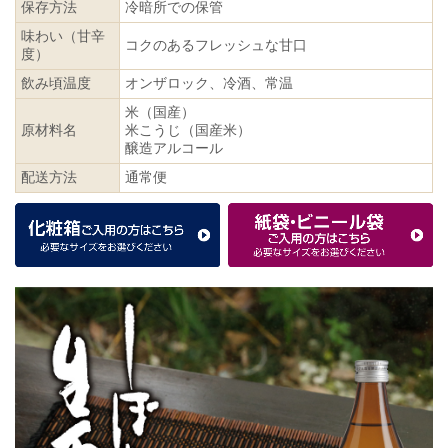
保存方法
冷暗所での保管
味わい（甘辛
コクのあるフレッシュな甘口
度）
飲み頃温度
オンザロック、冷酒、常温
米（国産）
原材料名
米こうじ（国産米）
醸造アルコール
配送方法
通常便