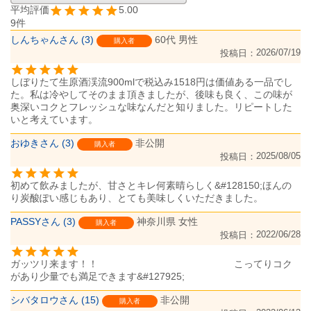
5.00
9
しんちゃん
3
60代
男性
購入者
2026/07/19
投稿日
しぼりたて生原酒渓流900mlで税込み1518円は価値ある一品でし
た。私は冷やしてそのまま頂きましたが、後味も良く、この味が
奥深いコクとフレッシュな味なんだと知りました。リピートした
いと考えています。
おゆき
3
非公開
購入者
2025/08/05
投稿日
初めて飲みましたが、甘さとキレ何素晴らしく&#128150;ほんの
り炭酸ぽい感じもあり、とても美味しくいただきました。
PASSY
3
神奈川県
女性
購入者
2022/06/28
投稿日
ガッツリ来ます！！　　　　　　　　　　　　　　こってりコク
シバタロウ
15
非公開
購入者