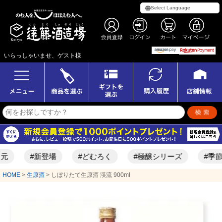
いらっしゃいませ、ゲスト様
#新登場
#どむろく
#極醸シリーズ
#季節限定酒
HOME
生原酒
しぼりたて生原酒 渓流 900ml