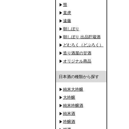
彗
直虎
遠藤
朝しぼり
朝しぼり 出品貯蔵酒
どむろく（どぶろく）
造り酒屋の甘酒
オリジナル商品
日本酒の種類から探す
純米大吟醸
大吟醸
純米吟醸酒
純米酒
吟醸酒