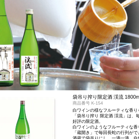
袋吊り搾り限定酒 渓流 1800m
商品番号
K-154
白ワインの様なフルーティな香り
「袋吊り搾り 限定酒 渓流」は
好評の限定酒。
白ワインのようなフルーティな香
「蔵開き」で毎回長蛇の行列がで
酒蔵で袋吊りにし、一滴一滴、自