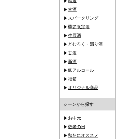
精選
古酒
スパークリング
季節限定酒
生原酒
どむろく・濁り酒
甘酒
新酒
低アルコール
福箱
オリジナル商品
シーンから探す
お中元
敬老の日
秋冬にオススメ