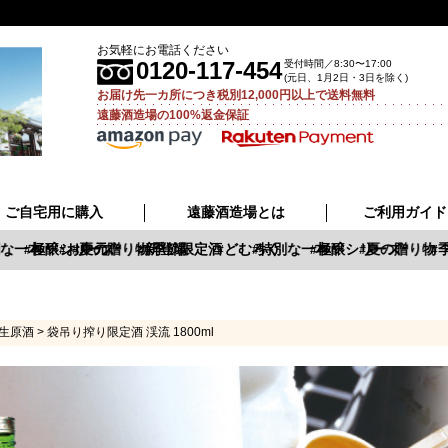
お気軽にお電話ください
0120-117-454
受付時間／8:30〜17:00
(元日、1月2日・3日を除く)
お届け先一カ所につき税別12,000円以上で送料無料
遠藤酒造場の100%返金保証
ご自宅用に購入
遠藤酒造場とは
ご利用ガイド
な一本
極醸シリーズ
お中元
夏の贈り物
新登場
季節限定酒
どむろく
特別な一本
極醸シリーズ
夏の贈り物
季
生原酒
袋吊り搾り限定酒 渓流 1800ml