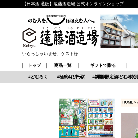
【日本酒 通販】遠藤酒造場 公式オンラインショップ
いらっしゃいませ、ゲスト様
トップ
商品一覧
ギフトで贈る
新登場
どむろく
極醸シリーズ
お中元
新登場
季節限定酒
どむろく
特別
HOME