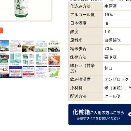
仕込み方法
生原酒
アルコール度
19％
日本酒度
-6
酸度
1.6
原料米
白樺錦他
精米歩合
70％
保存方法
要冷蔵
味わい（甘辛
甘口
度）
飲み頃温度
オンザロック
原材料
米（国産）、
配送方法
クール便