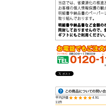
4.91
11