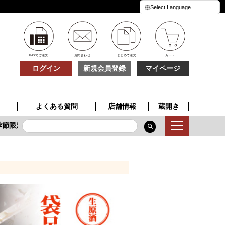
FAXでご注文
お問合わせ
まとめて注文
カート
ログイン
新規会員登録
マイページ
よくある質問
店舗情報
蔵開き
節限定酒
特別な一本
夏の贈り物