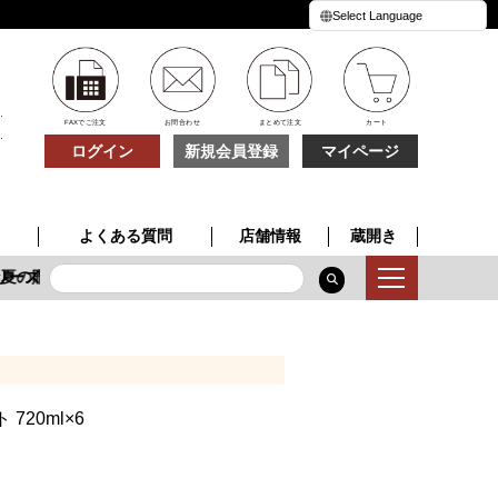
FAXでご注文
お問合わせ
まとめて注文
カート
ログイン
新規会員登録
マイページ
よくある質問
店舗情報
蔵開き
ーズ
夏の贈り物
季節限定酒
特別な一本
夏の贈り物
20ml×6