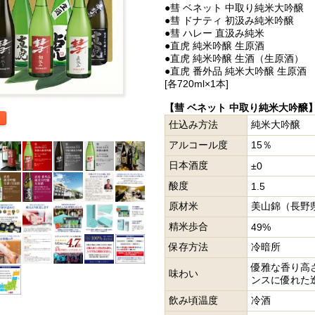
●彗 ベネット 中取り純米大吟醸
●彗 ドナティ 初汲み純米吟醸
●彗 ハレー 直汲み純米
●直虎 純米吟醸 生原酒
●直虎 純米吟醸 生酒（生原酒）
●直虎 番外品 純米大吟醸 生原酒
[各720ml×1本]
【彗 ベネット 中取り純米大吟醸
仕込み方法
純米大吟醸
アルコール度
15％
日本酒度
±0
酸度
1.5
原材米
美山錦（長野
精米歩合
49%
保存方法
冷暗所
優雅な香り高
味わい
ンスに優れた
飲み頃温度
冷酒