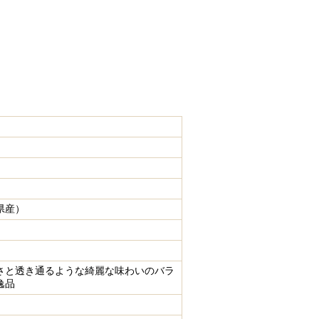
】
県産）
さと透き通るような綺麗な味わいのバラ
逸品