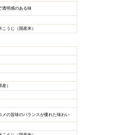
で透明感のある味
米こうじ（国産米）
】
県産）
コメの旨味のバランスが優れた味わい
米こうじ（国産米）