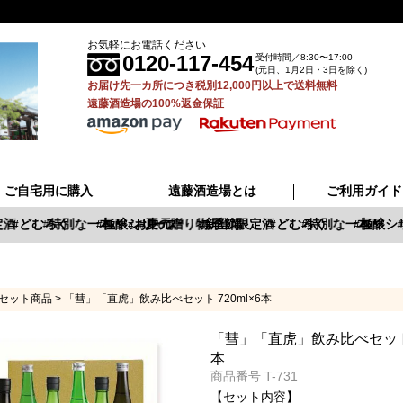
お気軽にお電話ください
0120-117-454
受付時間／8:30〜17:00
(元日、1月2日・3日を除く)
お届け先一カ所につき税別12,000円以上で送料無料
遠藤酒造場の100%返金保証
ご自宅用に購入
遠藤酒造場とは
ご利用ガイド
酒
どむろく
特別な一本
極醸シリーズ
お中元
夏の贈り物
新登場
季節限定酒
どむろく
特別な一本
極醸シリ
セット商品
「彗」「直虎」飲み比べセット 720ml×6本
「彗」「直虎」飲み比べセット 7
本
商品番号
T-731
【セット内容】