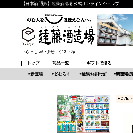
【日本酒 通販】遠藤酒造場 公式オンラインショップ
いらっしゃいませ、ゲスト様
トップ
商品一覧
ギフトで贈る
お中元
新登場
どむろく
極醸シリーズ
お中元
新登場
季節限定
HOME