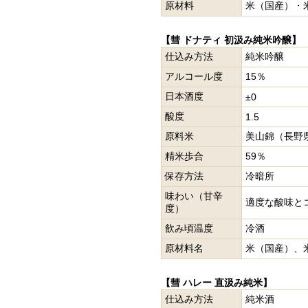
原材料
米（国産）・
【彗 ドナティ 初汲み純米吟醸】
仕込み方法
純米吟醸
アルコール度
15％
日本酒度
±0
酸度
1.5
原料米
美山錦（長野
精米歩合
59％
保存方法
冷暗所
味わい（甘辛
適度な酸味と
度）
飲み頃温度
冷酒
原材料名
米（国産）、
【彗 ハレー 直汲み純米】
仕込み方法
純米酒