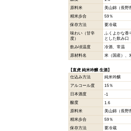
原料米
美山錦（長野
精米歩合
59％
保存方法
要冷蔵
味わい（甘辛
ふくよかな香
度）
とした飲み口
飲み頃温度
冷酒、常温
原材料名
米（国産）、
【直虎 純米吟醸 生酒】
仕込み方法
純米吟醸
アルコール度
15％
日本酒度
-1
酸度
1.6
原料米
美山錦（長野
精米歩合
59％
保存方法
要冷蔵