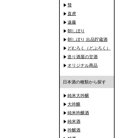
彗
直虎
遠藤
朝しぼり
朝しぼり 出品貯蔵酒
どむろく（どぶろく）
造り酒屋の甘酒
オリジナル商品
日本酒の種類から探す
純米大吟醸
大吟醸
純米吟醸酒
純米酒
吟醸酒