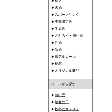
精選
古酒
スパークリング
季節限定酒
生原酒
どむろく・濁り酒
甘酒
新酒
低アルコール
福箱
オリジナル商品
シーンから探す
お中元
敬老の日
秋冬にオススメ