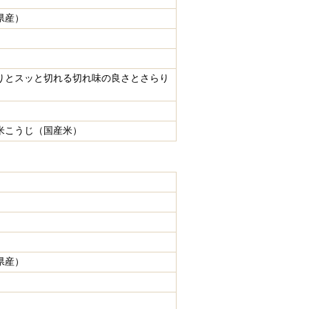
県産）
りとスッと切れる切れ味の良さとさらり
米こうじ（国産米）
県産）