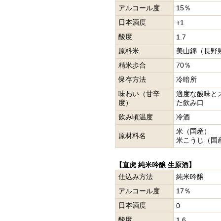
アルコール度
15％
日本酒度
+1
酸度
1.7
原料米
美山錦（長野
精米歩合
70％
保存方法
冷暗所
味わい（甘辛
適度な酸味と
度）
た飲み口
飲み頃温度
冷酒
米（国産）
原材料名
米こうじ（国
【直虎 純米吟醸 生原酒】
仕込み方法
純米吟醸
アルコール度
17％
日本酒度
0
酸度
1.6