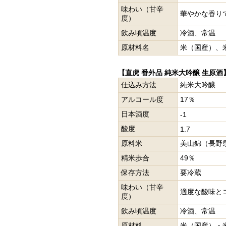
味わい（甘辛
華やかな香り
度）
飲み頃温度
冷酒、常温
原材料名
米（国産）、
【直虎 番外品 純米大吟醸 生原酒
仕込み方法
純米大吟醸
アルコール度
17％
日本酒度
-1
酸度
1.7
原料米
美山錦（長野
精米歩合
49％
保存方法
要冷蔵
味わい（甘辛
適度な酸味と
度）
飲み頃温度
冷酒、常温
原材料
米（国産）・