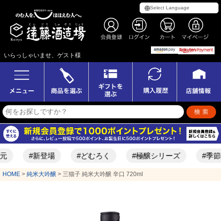
いらっしゃいませ、ゲスト様
#新登場
#どむろく
#極醸シリーズ
#季節限定酒
HOME
純米大吟醸
三猫子 純米大吟醸 辛口 720ml