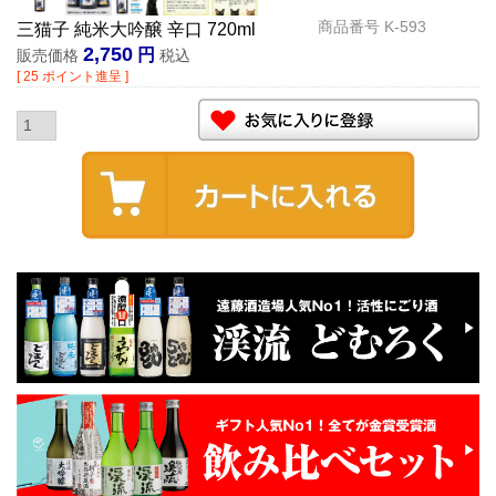
商品番号
K-593
三猫子 純米大吟醸 辛口 720ml
2,750
販売価格
税込
[
25
ポイント進呈 ]