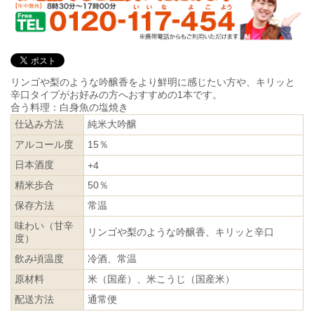
リンゴや梨のような吟醸香をより鮮明に感じたい方や、キリッと
辛口タイプがお好みの方へおすすめの1本です。
合う料理：白身魚の塩焼き
仕込み方法
純米大吟醸
アルコール度
15％
日本酒度
+4
精米歩合
50％
保存方法
常温
味わい（甘辛
リンゴや梨のような吟醸香、キリッと辛口
度）
飲み頃温度
冷酒、常温
原材料
米（国産）、米こうじ（国産米）
配送方法
通常便