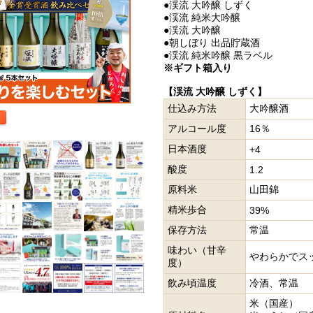
●渓流 大吟醸 しずく
●渓流 純米大吟醸
●渓流 大吟醸
●朝しぼり 出品貯蔵酒
●渓流 純米吟醸 黒ラベル
※ギフト箱入り
【渓流 大吟醸 しずく】
仕込み方法
大吟醸酒
アルコール度
16％
日本酒度
+4
酸度
1.2
原料米
山田錦
精米歩合
39%
保存方法
常温
味わい（甘辛
やわらかでス
度）
飲み頃温度
冷酒、常温
米（国産）