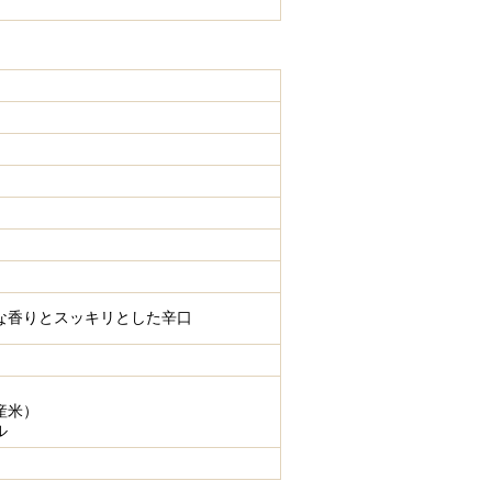
な香りとスッキリとした辛口
産米）
ル