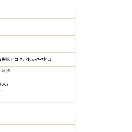
な酸味とコクがあるやや甘口
・冷酒
産米）
ル