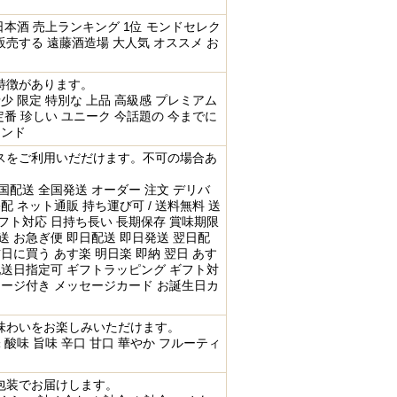
 日本酒 売上ランキング 1位 モンドセレク
売する 遠藤酒造場 大人気 オススメ お
特徴があります。
希少 限定 特別な 上品 高級感 プレミアム
 定番 珍しい ユニーク 今話題の 今までに
レンド
スをご利用いだだけます。不可の場合あ
国配送 全国発送 オーダー 注文 デリバ
配 ネット通販 持ち運び可 / 送料無料 送
フト対応 日持ち長い 長期保存 賞味期限
送 お急ぎ便 即日配送 即日発送 翌日配
前日に買う あす楽 明日楽 即納 翌日 あす
配送日指定可 ギフトラッピング ギフト対
セージ付き メッセージカード お誕生日カ
味わいをお楽しみいただけます。
 酸味 旨味 辛口 甘口 華やか フルーティ
包装でお届けします。