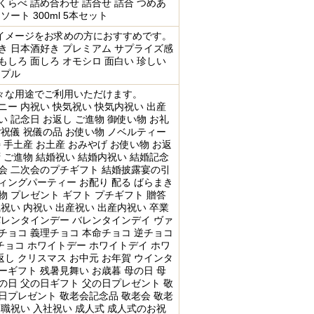
くらべ 詰め合わせ 詰合せ 詰合 つめあ
ソート 300ml 5本セット
イメージをお求めの方におすすめです。
き 日本酒好き プレミアム サプライズ感
もしろ 面しろ オモシロ 面白い 珍しい
ンプル
々な用途でご利用いただけます。
ニー 内祝い 快気祝い 快気内祝い 出産
い 記念日 お返し ご進物 御使い物 お礼
ご祝儀 祝儀の品 お使い物 ノベルティー
寿 手土産 お土産 おみやげ お使い物 お返
拶 ご進物 結婚祝い 結婚内祝い 結婚記念
会 二次会のプチギフト 結婚披露宴の引
ィングパーティー お配り 配る ばらまき
物 プレゼント ギフト プチギフト 贈答
職祝い 内祝い 出産祝い 出産内祝い 卒業
バレンタインデー バレンタインデイ ヴァ
チョコ 義理チョコ 本命チョコ 逆チョコ
ョコ ホワイトデー ホワイトデイ ホワ
し クリスマス お中元 お年賀 ウインタ
ーギフト 残暑見舞い お歳暮 母の日 母
の日 父の日ギフト 父の日プレゼント 敬
日プレゼント 敬老会記念品 敬老会 敬老
退職祝い 入社祝い 成人式 成人式のお祝