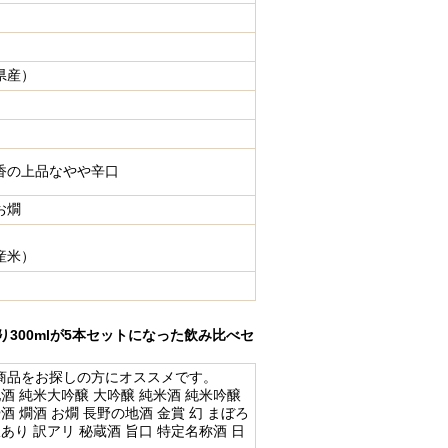
県産）
香の上品なやや辛口
お燗
産米）
300mlが5本セットになった飲み比べセ
商品をお探しの方にオススメです。
地酒 純米大吟醸 大吟醸 純米酒 純米吟醸
酒 燗酒 お燗 長野の地酒 金賞 幻 まぼろ
訳あり 訳アリ 秘蔵酒 旨口 特定名称酒 日