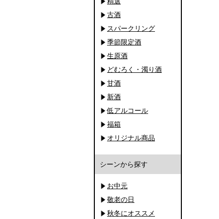
精選
古酒
スパークリング
季節限定酒
生原酒
どむろく・濁り酒
甘酒
新酒
低アルコール
福箱
オリジナル商品
シーンから探す
お中元
敬老の日
秋冬にオススメ