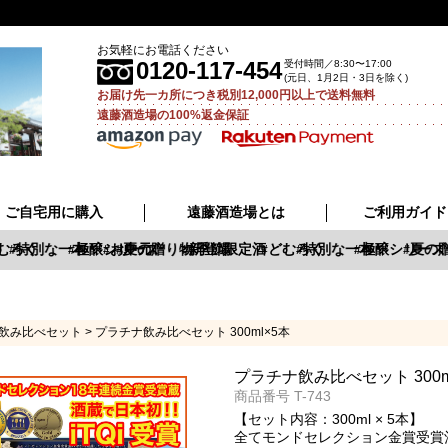
お気軽にお電話ください
0120-117-454
受付時間／8:30〜17:00
(元日、1月2日・3日を除く)
お届け先一カ所につき税別12,000円以上で送料無料
遠藤酒造場の100%返金保証
ご自宅用に購入
遠藤酒造場とは
ご利用ガイド
むろく
特別な一本
極醸シリーズ
お中元
夏の贈り物
新登場
季節限定酒
どむろく
特別な一本
極醸シリーズ
夏の贈
飲み比べセット
プラチナ飲み比べセット 300ml×5本
プラチナ飲み比べセット 300m
商品番号
T-743
【セット内容：300ml × 5本】
全てモンドセレクション金賞受賞