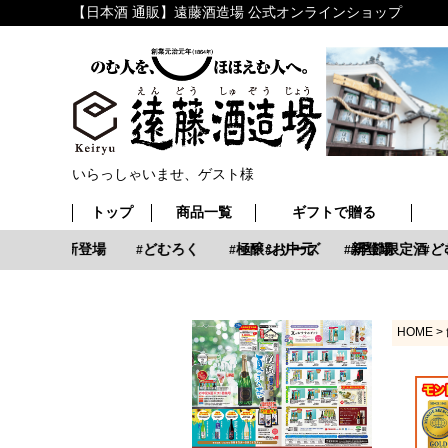
【日本酒 通販】遠藤酒造場 公式オンラインショップ
いらっしゃいませ、ゲスト様
トップ
商品一覧
ギフトで贈る
中元
新登場
どむろく
極醸シリーズ
お中元
新登場
季節限定酒
ど
HOME