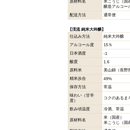
原材料名
米こうじ（国
醸造アルコー
配送方法
通常便
【渓流 純米大吟醸】
仕込み方法
純米大吟醸
アルコール度
15％
日本酒度
-1
酸度
1.6
原料米
美山錦（長野
精米歩合
49%
保存方法
常温
味わい（甘辛
コクのあるま
度）
飲み頃温度
冷酒、常温
米（国産）
原材料名
米こうじ（国