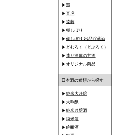
彗
直虎
遠藤
朝しぼり
朝しぼり 出品貯蔵酒
どむろく（どぶろく）
造り酒屋の甘酒
オリジナル商品
日本酒の種類から探す
純米大吟醸
大吟醸
純米吟醸酒
純米酒
吟醸酒