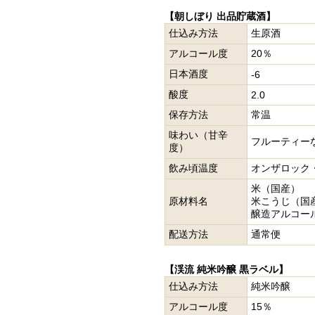
【朝しぼり 出品貯蔵酒】
仕込み方法
生原酒
アルコール度
20％
日本酒度
-6
酸度
2.0
保存方法
常温
味わい（甘辛
フルーティー
度）
飲み頃温度
オンザロック
米（国産）
原材料名
米こうじ（国
醸造アルコー
配送方法
通常便
【渓流 純米吟醸 黒ラベル】
仕込み方法
純米吟醸
アルコール度
15％