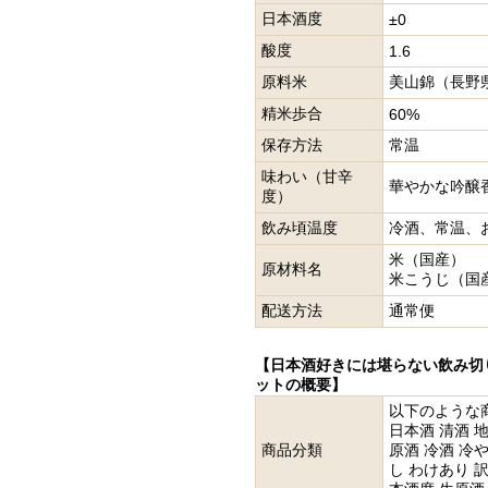
日本酒度
±0
酸度
1.6
原料米
美山錦（長野
精米歩合
60%
保存方法
常温
味わい（甘辛
華やかな吟醸
度）
飲み頃温度
冷酒、常温、
米（国産）
原材料名
米こうじ（国
配送方法
通常便
【日本酒好きには堪らない飲み切り
ットの概要】
以下のような
日本酒 清酒 
商品分類
原酒 冷酒 冷や
し わけあり 