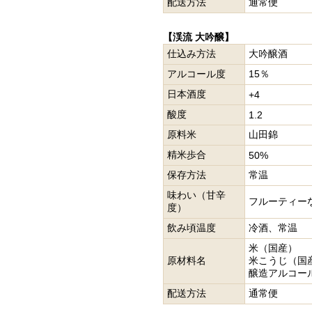
配送方法
通常便
【渓流 大吟醸】
仕込み方法
大吟醸酒
アルコール度
15％
日本酒度
+4
酸度
1.2
原料米
山田錦
精米歩合
50%
保存方法
常温
味わい（甘辛
フルーティー
度）
飲み頃温度
冷酒、常温
米（国産）
原材料名
米こうじ（国
醸造アルコー
配送方法
通常便