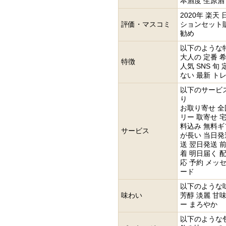
本酒度 生原酒
2020年 楽天
評価・マスコミ
ションセット販
勧め
以下のような
大人の 定番 
特徴
人気 SNS 旬
ない 最新 ト
以下のサービ
り
お取り寄せ 全
リー 取寄せ 宅
料込み 無料ギ
サービス
が長い 当日発
送 翌日発送 
着 明日届く 
応 予約 メッ
ード
以下のような
味わい
芳醇 淡麗 甘味
ー まろやか
以下のような