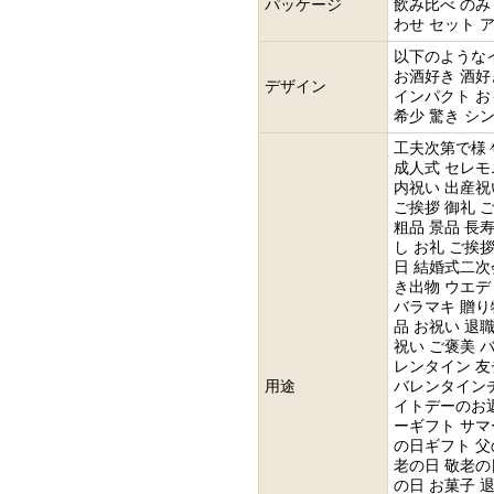
パッケージ
飲み比べ のみ
わせ セット ア
以下のような
お酒好き 酒好
デザイン
インパクト お
希少 驚き シ
工夫次第で様
成人式 セレモ
内祝い 出産祝
ご挨拶 御礼 
粗品 景品 長
し お礼 ご挨
日 結婚式二次
き出物 ウエデ
バラマキ 贈り
品 お祝い 退
祝い ご褒美 
レンタイン 友
用途
バレンタインチ
イトデーのお返
ーギフト サマ
の日ギフト 父
老の日 敬老の
の日 お菓子 