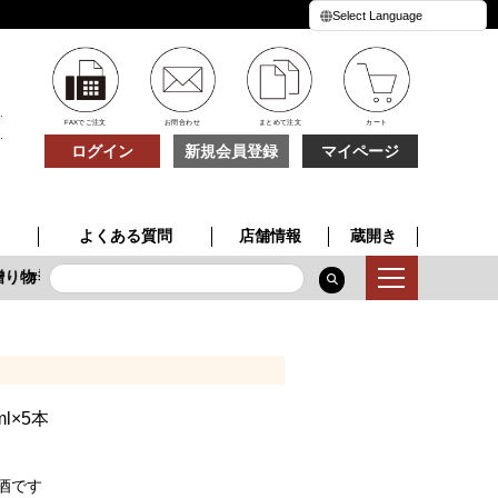
FAXでご注文
お問合わせ
まとめて注文
カート
ログイン
新規会員登録
マイページ
よくある質問
店舗情報
蔵開き
り物
季節限定酒
特別な一本
夏の贈り物
l×5本
酒です