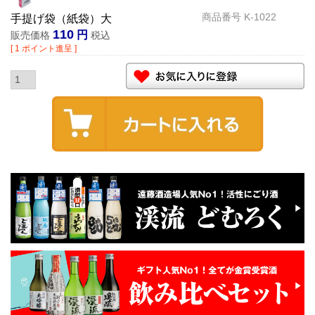
商品番号
K-1022
手提げ袋（紙袋）大
110
販売価格
税込
[
1
ポイント進呈 ]