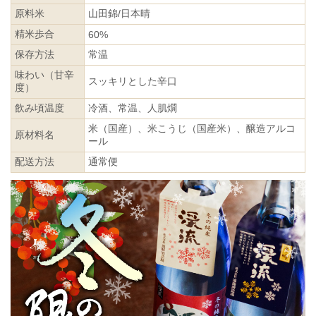
原料米
山田錦/日本晴
精米歩合
60%
保存方法
常温
味わい（甘辛
スッキリとした辛口
度）
飲み頃温度
冷酒、常温、人肌燗
米（国産）、米こうじ（国産米）、醸造アルコ
原材料名
ール
配送方法
通常便