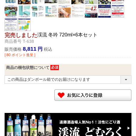
渓流 冬吟 720ml×6本セット
完売しました
商品番号
T-638
8,811
販売価格
税込
[
80
ポイント進呈 ]
商品の梱包状態について