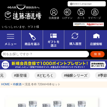
いらっしゃいませ、ゲスト様
#新登場
#どむろく
#極醸シリーズ
#季節限定酒
HOME
吟醸酒
渓流 冬吟 720ml×6本セット