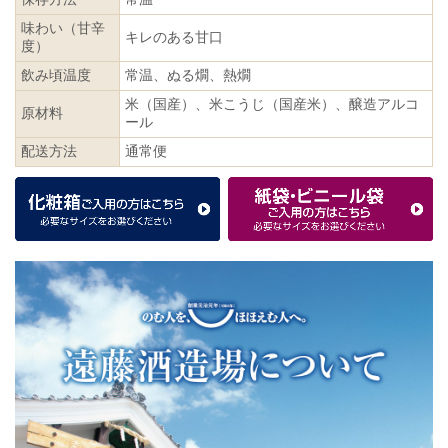
味わい（甘辛
キレのある甘口
度）
飲み頃温度
常温、ぬる燗、熱燗
米（国産）、米こうじ（国産米）、醸造アルコ
原材料
ール
配送方法
通常便