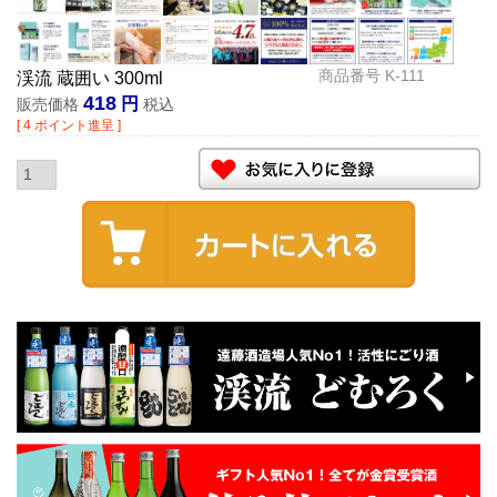
商品番号
K-111
渓流 蔵囲い 300ml
418
販売価格
税込
[
4
ポイント進呈 ]