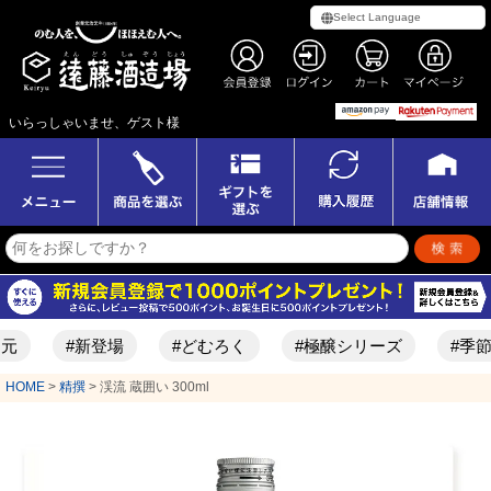
いらっしゃいませ、ゲスト様
#新登場
#どむろく
#極醸シリーズ
#季節限定酒
HOME
精撰
渓流 蔵囲い 300ml