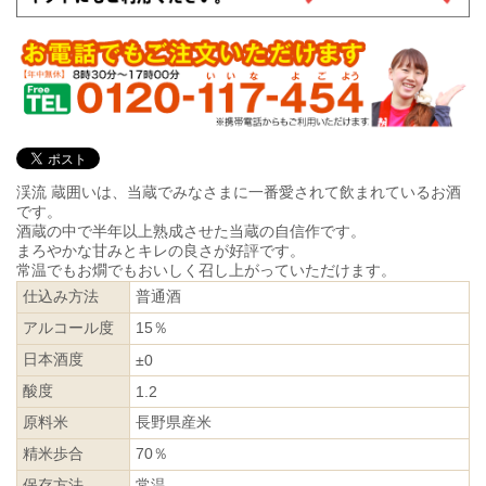
渓流 蔵囲いは、当蔵でみなさまに一番愛されて飲まれているお酒
です。
酒蔵の中で半年以上熟成させた当蔵の自信作です。
まろやかな甘みとキレの良さが好評です。
常温でもお燗でもおいしく召し上がっていただけます。
仕込み方法
普通酒
アルコール度
15％
日本酒度
±0
酸度
1.2
原料米
長野県産米
精米歩合
70％
保存方法
常温