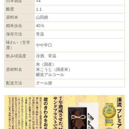
日本酒度
+4
酸度
1.1
原料米
山田錦
精米歩合
40％
保存方法
常温
味わい（甘辛
やや辛口
度）
飲み頃温度
冷酒、常温
米（国産）
原材料名
米こうじ（国産米）
醸造アルコール
配送方法
クール便