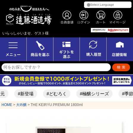
いらっしゃいませ、ゲスト様
#新登場
#どむろく
#極醸シリーズ
#季節限定酒
HOME
大吟醸
THE KEIRYU PREMIUM 1800ml