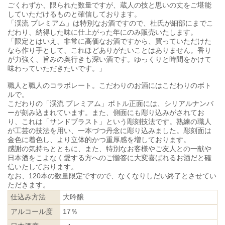
ごくわずか、限られた数量ですが、蔵人の技と思いの丈をご堪能
していただけるものと確信しております。
「渓流 プレミアム」は特別なお酒ですので、杜氏が細部にまでこ
だわり、納得した味に仕上がった年にのみ販売いたします。
「限定とはいえ、非常に高価なお酒ですから、買っていただけた
なら作り手として、これほどありがたいことはありません。香り
が力強く、旨みの奥行きも深い酒です。ゆっくりと時間をかけて
味わっていただきたいです。」
職人と職人のコラボレート。こだわりのお酒にはこだわりのボト
ルで。
こだわりの「渓流 プレミアム」ボトル正面には、シリアルナンバ
ーが刻み込まれています。また、側面にも彫り込みがされてお
り、これは「サンドブラスト」という彫刻技法です。熟練の職人
が工芸の技法を用い、一本づつ丹念に彫り込みました。彫刻面は
金色に着色し、より立体的かつ重厚感を増しております。
感謝の気持ちとともに、また、特別なお客様やご友人との一献や
日本酒をこよなく愛する方へのご贈答に大変喜ばれるお酒だと確
信いたしております。
なお、120本の数量限定ですので、なくなりしだい終了とさせてい
ただきます。
仕込み方法
大吟醸
アルコール度
17％