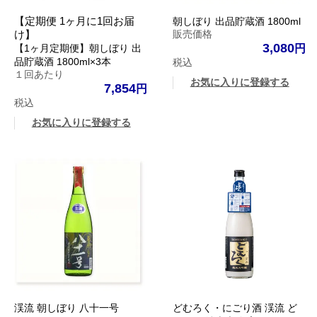
【定期便 1ヶ月に1回お届
朝しぼり 出品貯蔵酒 1800ml
け】
販売価格
3,080
【1ヶ月定期便】朝しぼり 出
品貯蔵酒 1800ml×3本
税込
１回あたり
お気に入りに登録する
7,854
税込
お気に入りに登録する
渓流 朝しぼり 八十一号
どむろく・にごり酒 渓流 ど