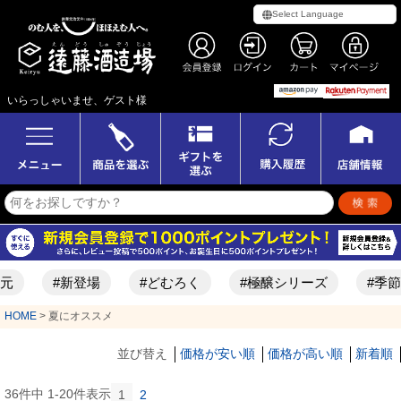
いらっしゃいませ、ゲスト様
#新登場
#どむろく
#極醸シリーズ
#季節限
HOME
夏にオススメ
並び替え
価格が安い順
価格が高い順
新着順
36
件中
1
-
20
件表示
1
2