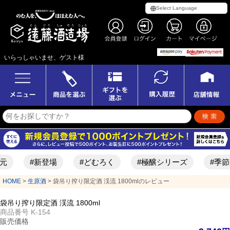
いらっしゃいませ、ゲスト様
元
#新登場
#どむろく
#極醸シリーズ
#季節
HOME
生原酒
袋吊り搾り限定酒 渓流 1800mlのレビュー
袋吊り搾り限定酒 渓流 1800ml
商品番号
K-154
販売価格