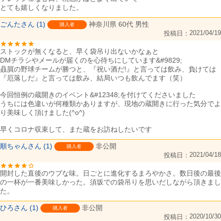
ごんた
1
神奈川県
60代
男性
購入者
2021/04/19
投稿日
ストックが無くなると、早く袋吊り出ないかなぁと

DMチラシやメールが届くのを心待ちにしています&#9829;

贔屓の野球チームが勝つと、『祝い酒だ!』と言っては飲み、負けては
『厄落しだ』と言っては飲み、結局いつも飲んでます（笑）

今回恒例の蔵開きのイベント&#12348;を付けてくださいました

うちには色違いが何種類かありますが、現地の蔵開きに行った気分でよ
り美味しく頂けました(^o^)

早くコロナ収束して、また蔵をお訪ねしたいです
順ちゃん
1
非公開
購入者
2021/04/18
投稿日
開封した直後のウブな味。日ごとに進化するまろやかさ。数日後の最後
の一杯が一番美味しかった。須坂での袋吊りを思いだしながら頂きまし
た。
ひろ
1
非公開
購入者
2020/10/30
投稿日