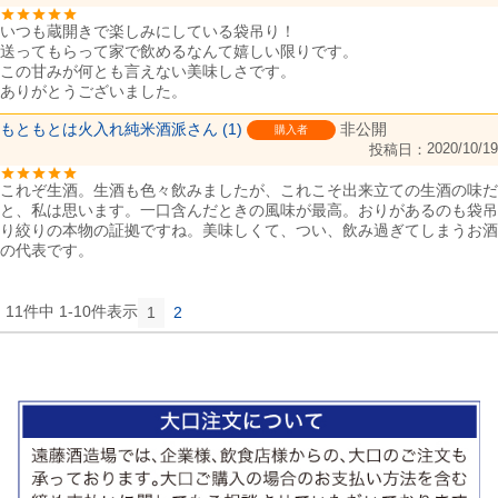
いつも蔵開きで楽しみにしている袋吊り！

送ってもらって家で飲めるなんて嬉しい限りです。

この甘みが何とも言えない美味しさです。

ありがとうございました。
もともとは火入れ純米酒派
1
非公開
購入者
2020/10/19
投稿日
これぞ生酒。生酒も色々飲みましたが、これこそ出来立ての生酒の味だ
と、私は思います。一口含んだときの風味が最高。おりがあるのも袋吊
り絞りの本物の証拠ですね。美味しくて、つい、飲み過ぎてしまうお酒
の代表です。
11
件中
1
-
10
件表示
1
2