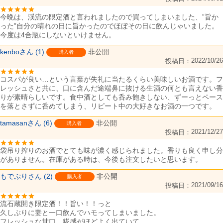
今晩は、渓流の限定酒と言われましたので買ってしまいました、”旨か
った”自分の晴れの日に旨かったのでほぼその日に飲んじゃいました。

kenbo
1
非公開
購入者
2022/10/26
投稿日
コスパが良い…という言葉が失礼に当たるくらい美味しいお酒です。フ
レッシュさと共に、口に含んだ途端鼻に抜ける生酒の何とも言えない香
りが素晴らしいです。食中酒としても呑み飽きしない、ずーっとペース
を落とさずに呑めてしまう、リピート中の大好きなお酒の一つです。
tamasan
6
非公開
購入者
2021/12/27
投稿日
袋吊り搾りのお酒でとても味が濃く感じられました。香りも良く申し分
がありません。在庫がある時は、今後も注文したいと思います。
もでぷり
2
非公開
購入者
2021/09/16
投稿日
流石蔵開き限定酒！！旨い！！っと

久しぶりに妻と一口飲んでハモってしまいました。

フレッシュな甘口、糀感がほどよく出ていて
