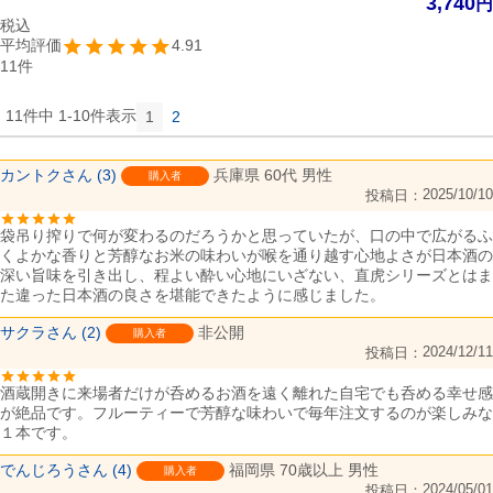
3,740
税込
4.91
11
11
件中
1
-
10
件表示
1
2
カントク
3
兵庫県
60代
男性
購入者
2025/10/10
投稿日
袋吊り搾りで何が変わるのだろうかと思っていたが、口の中で広がるふ
くよかな香りと芳醇なお米の味わいが喉を通り越す心地よさが日本酒の
深い旨味を引き出し、程よい酔い心地にいざない、直虎シリーズとはま
た違った日本酒の良さを堪能できたように感じました。
サクラ
2
非公開
購入者
2024/12/11
投稿日
酒蔵開きに来場者だけが呑めるお酒を遠く離れた自宅でも呑める幸せ感
が絶品です。フルーティーで芳醇な味わいで毎年注文するのが楽しみな
１本です。
でんじろう
4
福岡県
70歳以上
男性
購入者
2024/05/01
投稿日