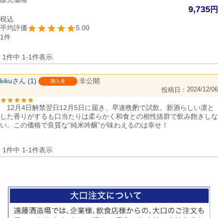
9,735
税込
5.00
1
1
件中
1
-
1
件表示
kiku
1
非公開
購入者
2024/12/06
投稿日
　12月4日解禁翌日12月5日に届き、早速晩酌で試飲。新酒らしい凛と
した香りがするも口当たりは柔らかく和食との相性抜群で飲み飽きしな
い。この価格で良質な“純米吟醸”が味わえるのは幸せ！
1
件中
1
-
1
件表示