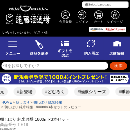
いらっしゃいませ、ゲスト様
元
#新登場
#どむろく
#極醸シリーズ
#季節
HOME
朝しぼり
朝しぼり 純米吟醸
朝しぼり 純米吟醸 1800ml×3本セットのレビュー
朝しぼり 純米吟醸 1800ml×3本セット
商品番号
T-618
販売価格