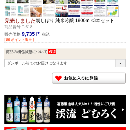
朝しぼり 純米吟醸 1800ml×3本セット
完売しました
商品番号
T-618
9,735
販売価格
税込
[
89
ポイント進呈 ]
商品の梱包状態について