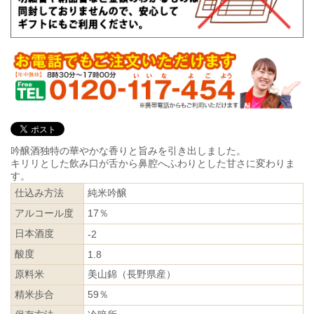
吟醸酒独特の華やかな香りと旨みを引き出しました。
キリリとした飲み口が舌から鼻腔へふわりとした甘さに変わりま
す。
仕込み方法
純米吟醸
アルコール度
17％
日本酒度
-2
酸度
1.8
原料米
美山錦（長野県産）
精米歩合
59％