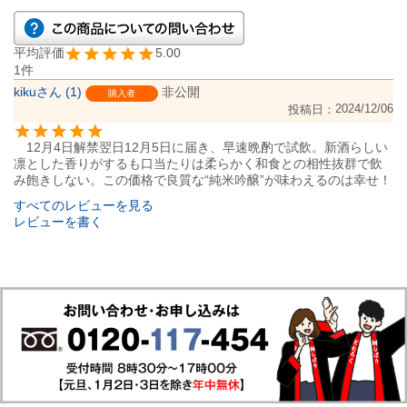
5.00
1
kiku
1
非公開
購入者
2024/12/06
投稿日
　12月4日解禁翌日12月5日に届き、早速晩酌で試飲。新酒らしい
凛とした香りがするも口当たりは柔らかく和食との相性抜群で飲
み飽きしない。この価格で良質な“純米吟醸”が味わえるのは幸せ！
すべてのレビューを見る
レビューを書く