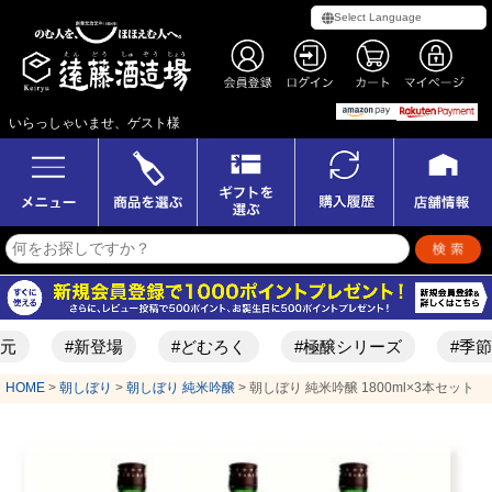
いらっしゃいませ、ゲスト様
#新登場
#どむろく
#極醸シリーズ
#季節限定酒
HOME
朝しぼり
朝しぼり 純米吟醸
朝しぼり 純米吟醸 1800ml×3本セット