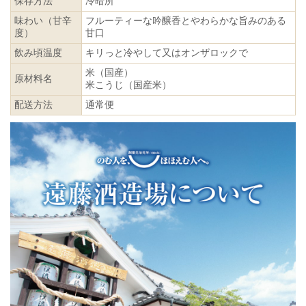
保存方法
冷暗所
味わい（甘辛
フルーティーな吟醸香とやわらかな旨みのある
度）
甘口
飲み頃温度
キリっと冷やして又はオンザロックで
米（国産）
原材料名
米こうじ（国産米）
配送方法
通常便