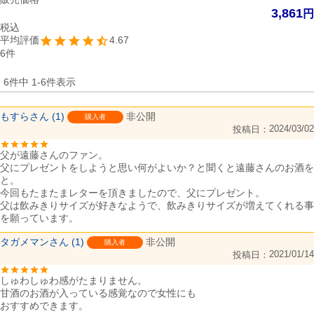
3,861
税込
4.67
6
6
件中
1
-
6
件表示
もすら
1
非公開
購入者
2024/03/02
投稿日
父が遠藤さんのファン。

父にプレゼントをしようと思い何がよいか？と聞くと遠藤さんのお酒を
と。

今回もたまたまレターを頂きましたので、父にプレゼント。

父は飲みきりサイズが好きなようで、飲みきりサイズが増えてくれる事
タガメマン
1
非公開
購入者
2021/01/14
投稿日
しゅわしゅわ感がたまりません。

甘酒のお酒が入っている感覚なので女性にも

おすすめできます。