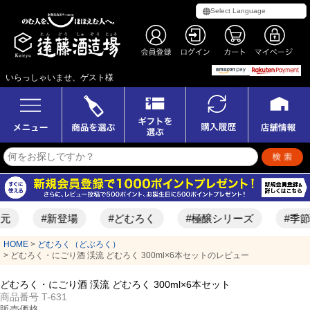
いらっしゃいませ、ゲスト様
元
#新登場
#どむろく
#極醸シリーズ
#季節
HOME
どむろく（どぶろく）
どむろく・にごり酒 渓流 どむろく 300ml×6本セットのレビュー
どむろく・にごり酒 渓流 どむろく 300ml×6本セット
商品番号
T-631
販売価格