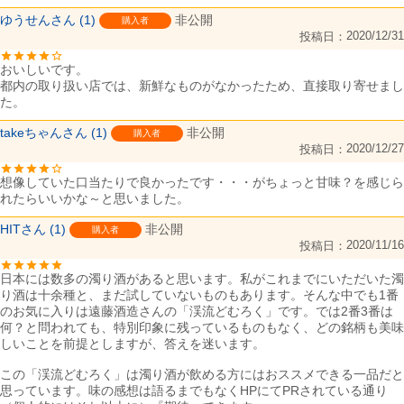
ゆうせん
1
非公開
購入者
2020/12/31
投稿日
おいしいです。

都内の取り扱い店では、新鮮なものがなかったため、直接取り寄せまし
た。
takeちゃん
1
非公開
購入者
2020/12/27
投稿日
想像していた口当たりで良かったです・・・がちょっと甘味？を感じら
れたらいいかな～と思いました。
HIT
1
非公開
購入者
2020/11/16
投稿日
日本には数多の濁り酒があると思います。私がこれまでにいただいた濁
り酒は十余種と、まだ試していないものもあります。そんな中でも1番
のお気に入りは遠藤酒造さんの「渓流どむろく」です。では2番3番は
何？と問われても、特別印象に残っているものもなく、どの銘柄も美味
しいことを前提としますが、答えを迷います。

この「渓流どむろく」は濁り酒が飲める方にはおススメできる一品だと
思っています。味の感想は語るまでもなくHPにてPRされている通り