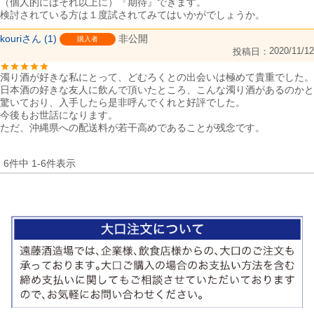
（個人的にはそれ以上に）『期待』できます。

検討されている方は１度試されてみてはいかがでしょうか。
kouri
1
非公開
購入者
2020/11/12
投稿日
濁り酒が好きな私にとって、どむろくとの出会いは極めて貴重でした。

日本酒の好きな友人に飲んで頂いたところ、こんな濁り酒があるのかと
驚いており、入手したら是非呼んでくれと好評でした。

今後もお世話になります。

ただ、沖縄県への配送料が若干高めであることが残念です。
6
件中
1
-
6
件表示