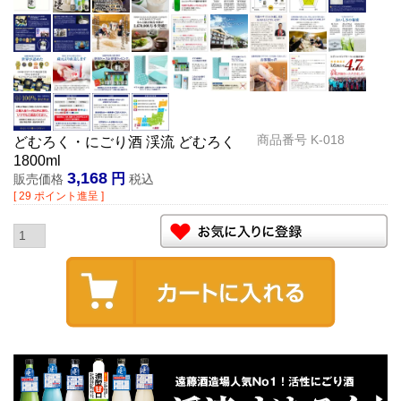
商品番号
K-018
どむろく・にごり酒 渓流 どむろく
1800ml
3,168
販売価格
税込
[
29
ポイント進呈 ]