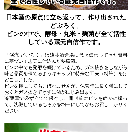
日本酒の原点に立ち返って、作り出された
どぶろく。
ビンの中で、酵母・丸米・麹菌が全て活性
している蔵元自信作です。
「渓流 どむろく」は遠藤酒造場に代々伝わってきた資料
に基づいて忠実に仕込んだ秘蔵酒。
ビンの中でも発酵を続けているため、ガス抜きをしながら
味と品質を保てるようキャップに特殊な工夫（特許）をほ
どこしました。
ビンを横にしてもこぼれませんが、保管時に長く横にして
おくとガス抜きできずに酒がにじみ出ます。
冷蔵庫で必ず立てて保存し、開封前にビンを静かに振っ
て、沈殿しているもろみを均一にしてからお召し上がりく
ださい。