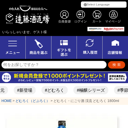
いらっしゃいませ、ゲスト様
#新登場
#どむろく
#極醸シリーズ
#季節限定酒
HOME
どむろく（どぶろく）
どむろく・にごり酒 渓流 どむろく 1800ml