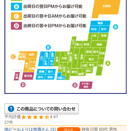
4.67
27
地ビールよりは地酒
1
神奈川県
60代
男性
購入者