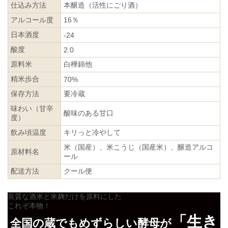
仕込み方法
本醸造（活性にごり酒）
アルコール度
16％
日本酒度
-24
酸度
2.0
原料米
白樺錦他
精米歩合
70%
保存方法
要冷蔵
味わい（甘辛
酸味のある甘口
度）
飲み頃温度
キリっと冷やして
米（国産）、米こうじ（国産米）、醸造アルコ
原材料名
ール
配送方法
クール便
良質な酒米と米麹だけを原料にした
これぞ本物！
「生き
全国の蔵でもめずらしい酵母が