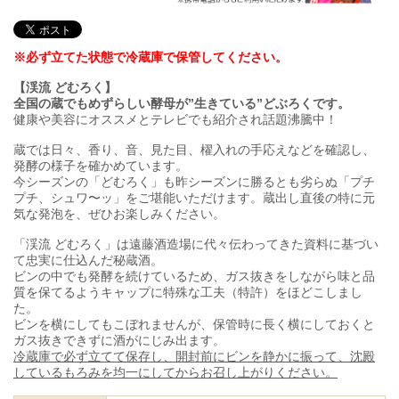
※必ず立てた状態で冷蔵庫で保管してください。
【渓流 どむろく】
全国の蔵でもめずらしい酵母が”生きている”どぶろくです。
健康や美容にオススメとテレビでも紹介され話題沸騰中！
蔵では日々、香り、音、見た目、櫂入れの手応えなどを確認し、
発酵の様子を確かめています。
今シーズンの「どむろく」も昨シーズンに勝るとも劣らぬ「プチ
プチ、シュワ〜ッ」をご堪能いただけます。蔵出し直後の特に元
気な発泡を、ぜひお楽しみください。
「渓流 どむろく」は遠藤酒造場に代々伝わってきた資料に基づい
て忠実に仕込んだ秘蔵酒。
ビンの中でも発酵を続けているため、ガス抜きをしながら味と品
質を保てるようキャップに特殊な工夫（特許）をほどこしまし
た。
ビンを横にしてもこぼれませんが、保管時に長く横にしておくと
ガス抜きできずに酒がにじみ出ます。
冷蔵庫で必ず立てて保存し、開封前にビンを静かに振って、沈殿
しているもろみを均一にしてからお召し上がりください。