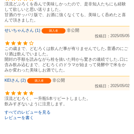
渓流どぶろくを呑んで美味しかったので、是非知人たちにも経験
して欲しいと思い送りました。

甘酒のサッパリ版で、お酒に強くなくても、美味しく呑めたと喜
んで頂きました。
せいちゃん
1
非公開
購入者
2025/05/05
投稿日
この歳まで、どむろくは飲んだ事が有りませんでした､普通のにご
り酒は飲んでいました。

開封の手順を読みながら栓を抜いた時から驚きの連続でした､口に
含み飲み込むまで、どむろくのドラマが始まって発酵中で米をか
みか変わった美味しお酒でした。
KEI
2
非公開
購入者
2025/05/02
投稿日
渓流どむろく、一升瓶5本リピートしました。

飲みすぎないように注意します。
すべてのレビューを見る
レビューを書く