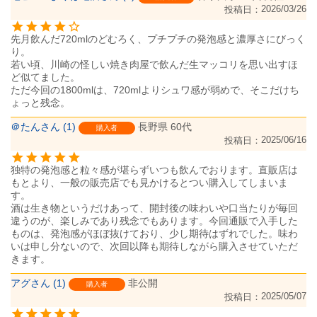
2026/03/26
投稿日
先月飲んだ720mlのどむろく、プチプチの発泡感と濃厚さにびっく
り。

若い頃、川崎の怪しい焼き肉屋で飲んだ生マッコリを思い出すほ
ど似てました。

ただ今回の1800mlは、720mlよりシュワ感が弱めで、そこだけち
＠たん
1
長野県
60代
購入者
2025/06/16
投稿日
独特の発泡感と粒々感が堪らずいつも飲んでおります。直販店は
もとより、一般の販売店でも見かけるとつい購入してしまいま
す。

酒は生き物というだけあって、開封後の味わいや口当たりが毎回
違うのが、楽しみであり残念でもあります。今回通販で入手した
ものは、発泡感がほぼ抜けており、少し期待はずれでした。味わ
いは申し分ないので、次回以降も期待しながら購入させていただ
アグ
1
非公開
購入者
2025/05/07
投稿日