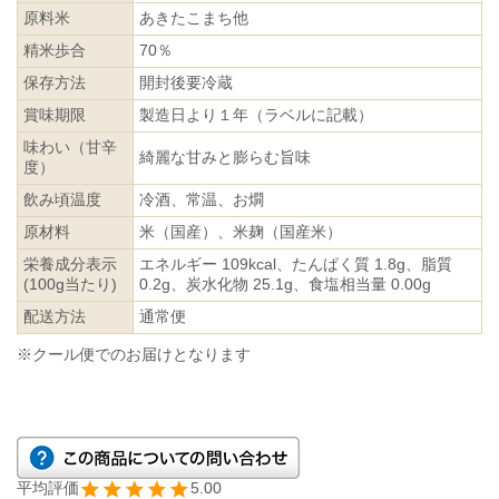
原料米
あきたこまち他
精米歩合
70％
保存方法
開封後要冷蔵
賞味期限
製造日より１年（ラベルに記載）
味わい（甘辛
綺麗な甘みと膨らむ旨味
度）
飲み頃温度
冷酒、常温、お燗
原材料
米（国産）、米麹（国産米）
栄養成分表示
エネルギー 109kcal、たんぱく質 1.8g、脂質
(100g当たり)
0.2g、炭水化物 25.1g、食塩相当量 0.00g
配送方法
通常便
※クール便でのお届けとなります
5.00