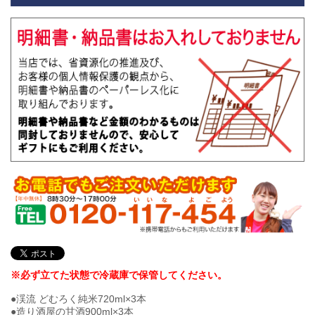
※必ず立てた状態で冷蔵庫で保管してください。
●渓流 どむろく純米720ml×3本
●造り酒屋の甘酒900ml×3本