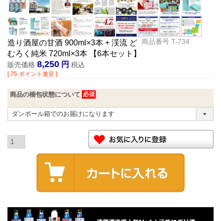
商品番号
T-734
造り酒屋の甘酒 900ml×3本 + 渓流 ど
むろく純米 720ml×3本 【6本セット】
8,250
販売価格
税込
[
75
ポイント進呈 ]
商品の梱包状態について