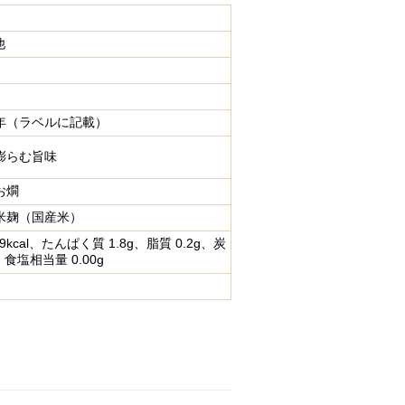
他
年（ラベルに記載）
膨らむ旨味
お燗
米麹（国産米）
kcal、たんぱく質 1.8g、脂質 0.2g、炭
、食塩相当量 0.00g