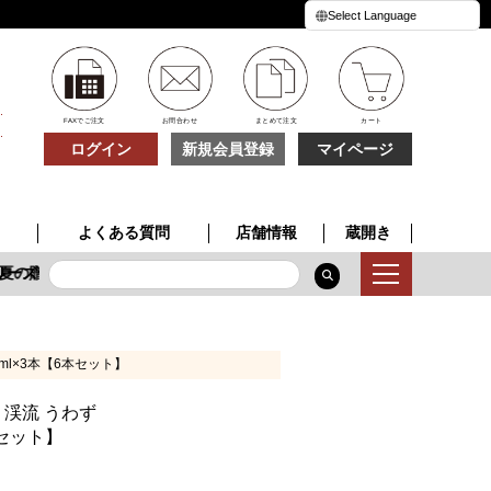
FAXでご注文
お問合わせ
まとめて注文
カート
ログイン
新規会員登録
マイページ
よくある質問
店舗情報
蔵開き
ーズ
夏の贈り物
季節限定酒
特別な一本
夏の贈り物
0ml×3本【6本セット】
＋ 渓流 うわず
本セット】