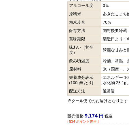
アルコール度
0％
原料米
あきたこまち
精米歩合
70％
保存方法
開封後要冷蔵
賞味期限
製造日より１
味わい（甘辛
綺麗な甘みと
度）
飲み頃温度
冷酒、常温、
原材料
米（国産）、
栄養成分表示
エネルギー 109
(100g当たり)
水化物 25.1g
配送方法
通常便
※クール便でのお届けとなります
9,174
販売価格
税込
[
834
ポイント進呈 ]