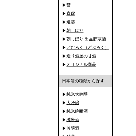
彗
直虎
遠藤
朝しぼり
朝しぼり 出品貯蔵酒
どむろく（どぶろく）
造り酒屋の甘酒
オリジナル商品
日本酒の種類から探す
純米大吟醸
大吟醸
純米吟醸酒
純米酒
吟醸酒