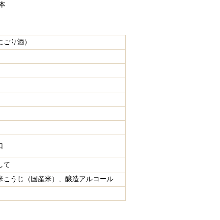
3本
にごり酒）
口
して
米こうじ（国産米）、醸造アルコール