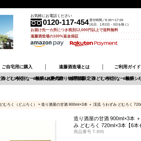
お気軽にお電話ください
0120-117-454
受付時間／8:30〜17:00
(元日、1月2日・3日を除く)
お届け先一カ所につき税別12,000円以上で送料無料
遠藤酒造場の100%返金保証
ご自宅用に購入
遠藤酒造場とは
ご利用ガイド
酒
どむろく
特別な一本
極醸シリーズ
お中元
夏の贈り物
新登場
季節限定酒
どむろく
特別な一本
極醸シリ
どむろく（どぶろく）
造り酒屋の甘酒 900ml×3本 ＋ 渓流 うわずみ どむろく 72
造り酒屋の甘酒 900ml×3本 
み どむろく 720ml×3本【6
商品番号
T-895