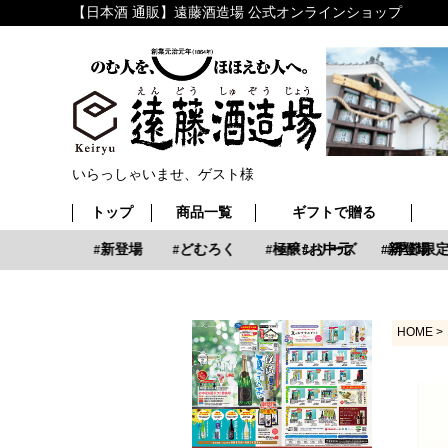
【日本酒 通販】遠藤酒造場 公式オンラインショップ
いらっしゃいませ、ゲスト様
トップ
商品一覧
ギフトで贈る
お中元
新登場
どむろく
極醸シリーズ
お中元
新登場
季節限定
HOME