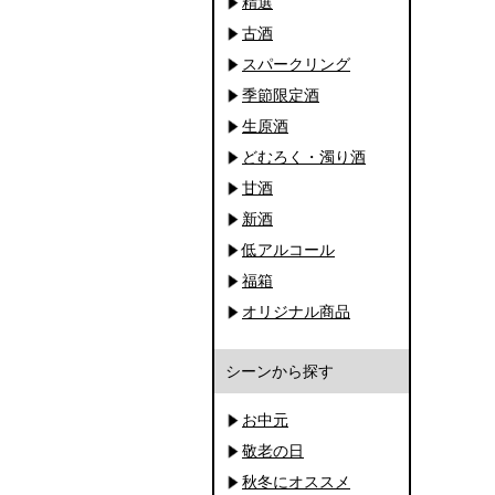
精選
古酒
スパークリング
季節限定酒
生原酒
どむろく・濁り酒
甘酒
新酒
低アルコール
福箱
オリジナル商品
シーンから探す
お中元
敬老の日
秋冬にオススメ