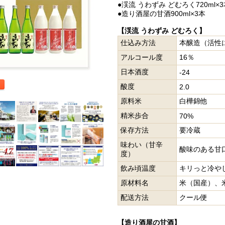
●渓流 うわずみ どむろく720ml×
●造り酒屋の甘酒900ml×3本
【渓流 うわずみ どむろく】
仕込み方法
本醸造（活性
アルコール度
16％
日本酒度
-24
酸度
2.0
原料米
白樺錦他
精米歩合
70%
保存方法
要冷蔵
味わい（甘辛
酸味のある甘
度）
飲み頃温度
キリっと冷や
原材料名
米（国産）、
配送方法
クール便
【造り酒屋の甘酒】