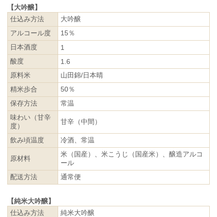
【大吟醸】
仕込み方法
大吟醸
アルコール度
15％
日本酒度
1
酸度
1.6
原料米
山田錦/日本晴
精米歩合
50％
保存方法
常温
味わい（甘辛
甘辛（中間）
度）
飲み頃温度
冷酒、常温
米（国産）、米こうじ（国産米）、醸造アルコ
原材料
ール
配送方法
通常便
【純米大吟醸】
仕込み方法
純米大吟醸