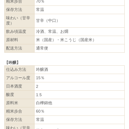
精米歩合
70％
保存方法
常温
味わい（甘辛
甘辛（中口）
度）
飲み頃温度
冷酒、常温、お燗
原材料
米（国産）・米こうじ（国産米）
配送方法
通常便
【吟醸】
仕込み方法
吟醸酒
アルコール度
15％
日本酒度
2
酸度
1.5
原料米
白樺錦他
精米歩合
60％
保存方法
常温
味わい（甘辛