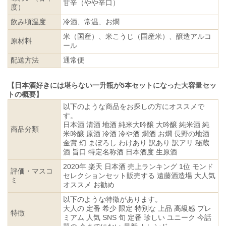
甘辛（やや辛口）
度）
飲み頃温度
冷酒、常温、お燗
米（国産）、米こうじ（国産米）、醸造アルコ
原材料
ール
配送方法
通常便
【日本酒好きには堪らない一升瓶が5本セットになった大容量セッ
トの概要】
以下のような商品をお探しの方にオススメで
す。
日本酒 清酒 地酒 純米大吟醸 大吟醸 純米酒 純
商品分類
米吟醸 原酒 冷酒 冷や酒 燗酒 お燗 長野の地酒
金賞 幻 まぼろし わけあり 訳あり 訳アリ 秘蔵
酒 旨口 特定名称酒 日本酒度 生原酒
2020年 楽天 日本酒 売上ランキング 1位 モンド
評価・マスコ
セレクションセット販売する 遠藤酒造場 大人気
ミ
オススメ お勧め
以下のような特徴があります。
大人の 定番 希少 限定 特別な 上品 高級感 プレ
特徴
ミアム 人気 SNS 旬 定番 珍しい ユニーク 今話