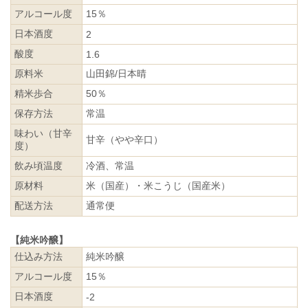
アルコール度
15％
日本酒度
2
酸度
1.6
原料米
山田錦/日本晴
精米歩合
50％
保存方法
常温
味わい（甘辛
甘辛（やや辛口）
度）
飲み頃温度
冷酒、常温
原材料
米（国産）・米こうじ（国産米）
配送方法
通常便
【純米吟醸】
仕込み方法
純米吟醸
アルコール度
15％
日本酒度
-2