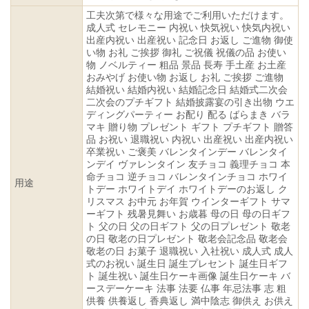
工夫次第で様々な用途でご利用いただけます。
成人式 セレモニー 内祝い 快気祝い 快気内祝い
出産内祝い 出産祝い 記念日 お返し ご進物 御使
い物 お礼 ご挨拶 御礼 ご祝儀 祝儀の品 お使い
物 ノベルティー 粗品 景品 長寿 手土産 お土産
おみやげ お使い物 お返し お礼 ご挨拶 ご進物
結婚祝い 結婚内祝い 結婚記念日 結婚式二次会
二次会のプチギフト 結婚披露宴の引き出物 ウエ
ディングパーティー お配り 配る ばらまき バラ
マキ 贈り物 プレゼント ギフト プチギフト 贈答
品 お祝い 退職祝い 内祝い 出産祝い 出産内祝い
卒業祝い ご褒美 バレンタインデー バレンタイ
ンデイ ヴァレンタイン 友チョコ 義理チョコ 本
命チョコ 逆チョコ バレンタインチョコ ホワイ
用途
トデー ホワイトデイ ホワイトデーのお返し ク
リスマス お中元 お年賀 ウインターギフト サマ
ーギフト 残暑見舞い お歳暮 母の日 母の日ギフ
ト 父の日 父の日ギフト 父の日プレゼント 敬老
の日 敬老の日プレゼント 敬老会記念品 敬老会
敬老の日 お菓子 退職祝い 入社祝い 成人式 成人
式のお祝い 誕生日 誕生プレセント 誕生日ギフ
ト 誕生祝い 誕生日ケーキ画像 誕生日ケーキ バ
ースデーケーキ 法事 法要 仏事 年忌法事 志 粗
供養 供養返し 香典返し 満中陰志 御供え お供え