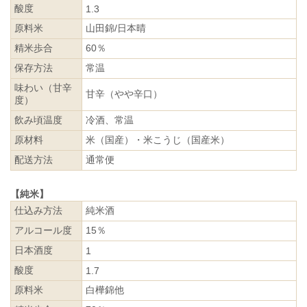
酸度
1.3
原料米
山田錦/日本晴
精米歩合
60％
保存方法
常温
味わい（甘辛
甘辛（やや辛口）
度）
飲み頃温度
冷酒、常温
原材料
米（国産）・米こうじ（国産米）
配送方法
通常便
【純米】
仕込み方法
純米酒
アルコール度
15％
日本酒度
1
酸度
1.7
原料米
白樺錦他