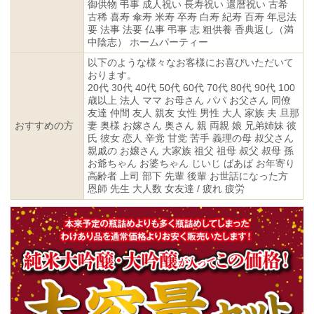
御供物 弔事 成人祝い 長寿祝い 還暦祝い 古希
古稀 喜寿 傘寿 米寿 卒寿 白寿 紀寿 百寿 年忌法
要 法事 法要 仏事 弔事 志 粗供養 香典返し（満
中陰志） ホームパーティー
以下のような様々なお客様にお喜びいただいて
おります。
20代 30代 40代 50代 60代 70代 80代 90代 100
歳以上 法人 ママ お母さん パパ お父さん 同僚
友達 仲間 友人 親友 女性 男性 大人 家族 夫 旦那
おすすめの方
妻 奥様 お嫁さん 奥さん 親 両親 娘 兄弟姉妹 彼
氏 彼女 恋人 辛党 甘党 苦手 義理の母 叔父さん
親戚の お嬢さん 大家族 祖父 祖母 叔父 叔母 孫
お爺ちゃん お婆ちゃん じいじ ばあば お年寄り
高齢者 上司 部下 先輩 後輩 お世話になった方
恩師 先生 大人数 女友達 / 疲れ 疲労