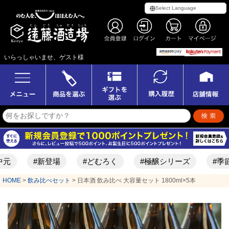
いらっしゃいませ、ゲスト様
#新登場
#どむろく
#極醸シリーズ
#季節限定酒
HOME
飲み比べセット
日本酒 飲み比べ 大容量セット 1800ml×5本