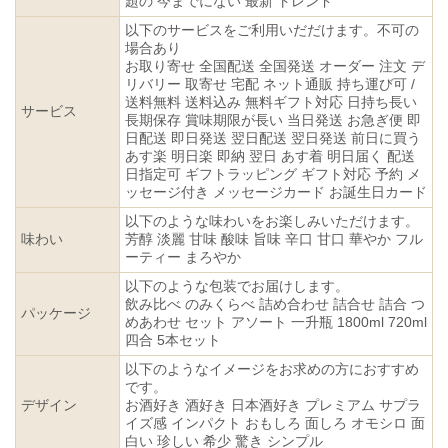
題の 今までにない 最新 トレンド
以下のサービスをご利用いだだけます。不可の
場合あり
お取り寄せ 全国配送 全国発送 オーダー 注文 デ
リバリー 取寄せ 宅配 ネット通販 持ち運び可 /
送料無料 送料込み 無料ギフト対応 日持ち長い
サービス
長期保存 賞味期限が長い 当日発送 お急ぎ便 即
日配送 即日発送 翌日配送 翌日発送 前日に買う
あす楽 明日楽 即納 翌日 あす着 明日届く 配送
日指定可 ギフトラッピング ギフト対応 予約 メ
ッセージ付き メッセージカード お誕生日カード
以下のような味わいをお楽しみいただけます。
味わい
芳醇 淡麗 甘味 酸味 旨味 辛口 甘口 華やか フル
ーティー まろやか
以下のような包装でお届けします。
飲み比べ のみくらべ 詰め合わせ 詰合せ 詰合 つ
パッケージ
めあわせ セット アソート 一升瓶 1800ml 720ml
四合 5本セット
以下のようなイメージをお求めの方におすすめ
です。
デザイン
お酒好き 酒好き 日本酒好き プレミアム サプラ
イズ感 インパクト おもしろ 面しろ オモシロ 面
白い 珍しい 希少 驚き シンプル