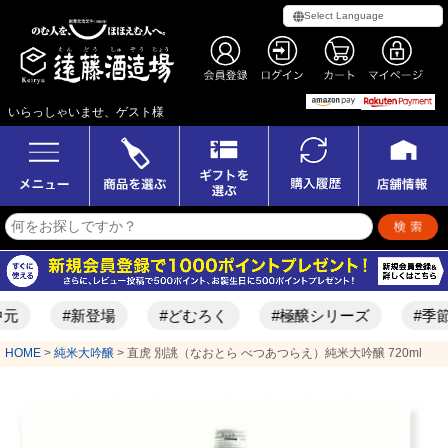
いらっしゃいませ、ゲスト様
新登場
#どむろく
#極醸シリーズ
#季節限定酒
HOME
純米大吟醸
直虎 別誂（なおとら べつあつらえ）純米大吟醸 720ml