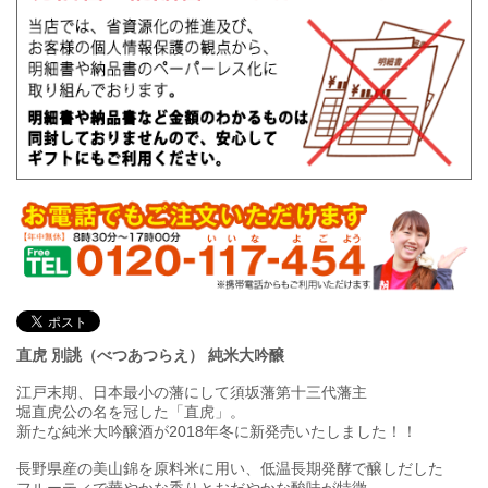
直虎 別誂（べつあつらえ） 純米大吟醸
江戸末期、日本最小の藩にして須坂藩第十三代藩主
堀直虎公の名を冠した「直虎」。
新たな純米大吟醸酒が2018年冬に新発売いたしました！！
長野県産の美山錦を原料米に用い、低温長期発酵で醸しだした
フルーティで華やかな香りとおだやかな酸味が特徴。