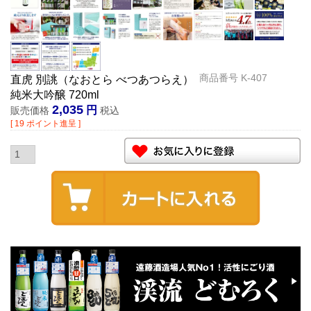
商品番号
K-407
直虎 別誂（なおとら べつあつらえ）
純米大吟醸 720ml
2,035
販売価格
税込
[
19
ポイント進呈 ]