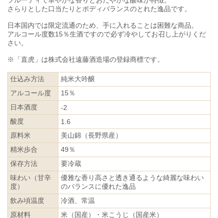
さらりとした口当たりとボディバランスのとれた逸品です。
日本国内では限定流通のため、手に入れることは困難な商品。
アルコール度数15％生酒ですので必ず冷やしてお召し上がりくだ
さい。
※「直虎」は株式会社遠藤酒造場の登録商標です。
仕込み方法
純米大吟醸
アルコール度
15％
日本酒度
-2
酸度
1.6
原料米
美山錦（長野県産）
精米歩合
49％
保存方法
要冷蔵
味わい（甘辛
優雅な香り高さと透き通るような綺麗な味わい
度）
のバランスに優れた逸品
飲み頃温度
冷酒、常温
原材料
米（国産）・米こうじ（国産米）