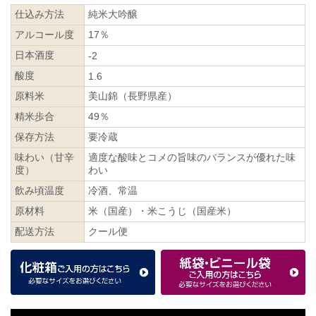
仕込み方法
純米大吟醸
アルコール度
17％
日本酒度
-2
酸度
1.6
原料米
美山錦（長野県産）
精米歩合
49％
保存方法
要冷蔵
味わい（甘辛
適度な酸味とコメの旨味のバランスが優れた味
度）
わい
飲み頃温度
冷酒、常温
原材料
米（国産）・米こうじ（国産米）
配送方法
クール便