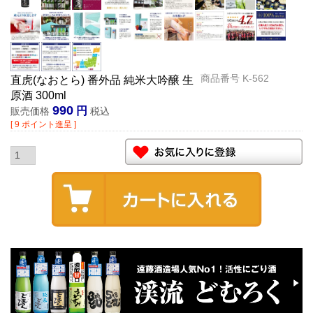
商品番号
K-562
直虎(なおとら) 番外品 純米大吟醸 生
原酒 300ml
990
販売価格
税込
[
9
ポイント進呈 ]