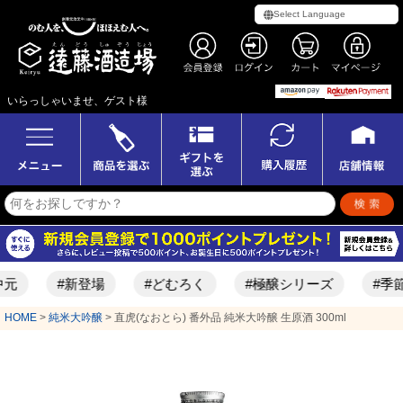
いらっしゃいませ、ゲスト様
#新登場
#どむろく
#極醸シリーズ
#季節限定酒
HOME
純米大吟醸
直虎(なおとら) 番外品 純米大吟醸 生原酒 300ml