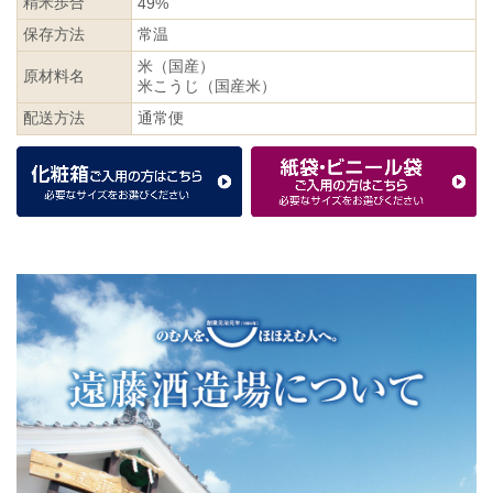
精米歩合
49%
保存方法
常温
米（国産）
原材料名
米こうじ（国産米）
配送方法
通常便