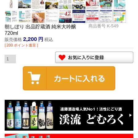
商品番号
K-549
朝しぼり 出品貯蔵酒 純米大吟醸
720ml
2,200
販売価格
税込
[
200
ポイント進呈 ]