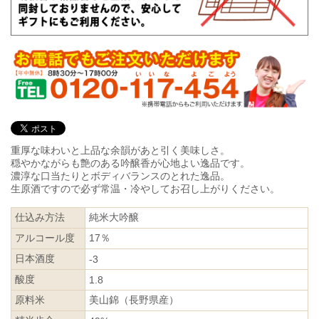
重厚な味わいと上品な余韻があと引く美味しさ。
穏やかながらも艶のある吟醸香が心地よい逸品です。
濃淳な口当たりとボディバランスのとれた逸品。
生原酒ですので必ず常温・冷やしてお召し上がりください。
仕込み方法
純米大吟醸
アルコール度
17％
日本酒度
-3
酸度
1.8
原料米
美山錦（長野県産）