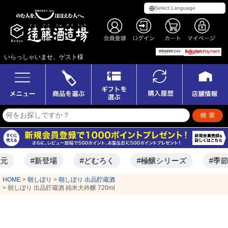
いらっしゃいませ、ゲスト様
#新登場
#どむろく
#極醸シリーズ
#季節限定酒
HOME
朝しぼり
朝しぼり 出品貯蔵酒
朝しぼり 出品貯蔵酒 純米大吟醸 720ml