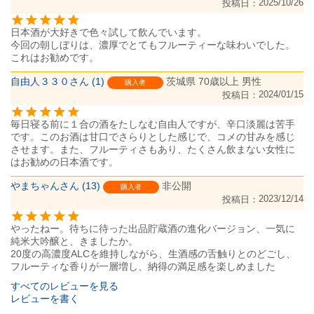
2025/10/26
投稿日
日本酒が大好きで色々試して飲んでいます。

今回の朝しぼりは、濃厚でとてもフルーティーな味わいでした。
これはお勧めです。
自由人３３０
1
茨城県
70歳以上
男性
購入者
2024/01/15
投稿日
毎日寝る前に１合の酒をたしなむ自由人ですが、辛口淡麗は苦手
です。このお酒は甘口でさらりとした感じで、コメの甘みを感じ
させます。また、フルーティさもあり、たくさん飲まない女性に
はお勧めの日本酒です。
やまちゃん
13
非公開
購入者
2023/12/14
投稿日
やったねー。待ちに待った出品貯蔵酒の進化バージョン、一気に
純米大吟醸と、きましたか。

20度の高濃度ALCを維持しながら、生酒感の舌触りとのどごし、
フルーティな香りが一層増し、納得の満足感を楽しめました
すべてのレビューを見る
レビューを書く